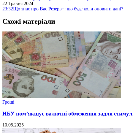
22 Травня 2024
23:32
Що знає про Вас Резерв+: що буде коли оновити дані?
Схожі матеріали
Гроші
НБУ пом’якшує валютні обмеження задля стимул
10.05.2025