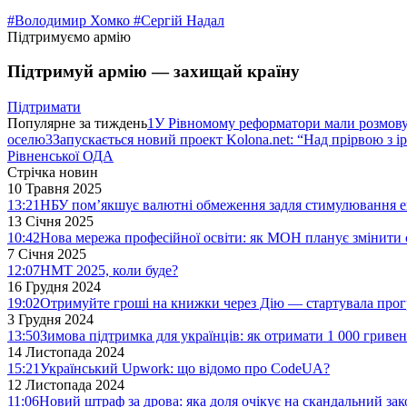
#Володимир Хомко
#Сергій Надал
Підтримуємо армію
Підтримуй армію — захищай країну
Підтримати
Популярне за тиждень
1
У Рівномому реформатори мали розмо
оселю
3
Запускається новий проект Kolona.net: “Над прірвою з і
Рівненської ОДА
Стрічка новин
10 Травня 2025
13:21
НБУ пом’якшує валютні обмеження задля стимулювання е
13 Січня 2025
10:42
Нова мережа професійної освіти: як МОН планує змінити 
7 Січня 2025
12:07
НМТ 2025, коли буде?
16 Грудня 2024
19:02
Отримуйте гроші на книжки через Дію — стартувала про
3 Грудня 2024
13:50
Зимова підтримка для українців: як отримати 1 000 гривен
14 Листопада 2024
15:21
Український Upwork: що відомо про CodeUA?
12 Листопада 2024
11:06
Новий штраф за дрова: яка доля очікує на скандальний за