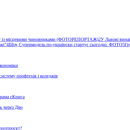
ву із місцевими чиновниками (ФОТОРЕПОРТАЖ)
2
У Львові вина
ржі”
4
Шоу Супермодель по-українски стартує сьогодні. ФОТО
5
Гр
кономіки
систему профтехів і коледжів
грама єКнига
ь через Дію
конопроєкт?