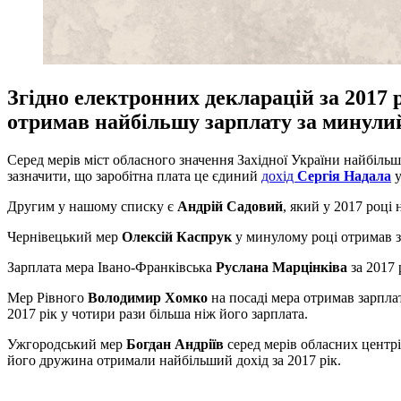
Згідно електронних декларацій за 2017 
отримав найбільшу зарплату за минулий
Серед мерів міст обласного значення Західної України найбіль
зазначити, що заробітна плата це єдиний
дохід
Сергія Надала
у
Другим у нашому списку є
Андрій Садовий
, який у 2017 році
Чернівецький мер
Олексій Каспрук
у минулому році отримав за
Зарплата мера Івано-Франківська
Руслана Марцінківа
за 2017 
Мер Рівного
Володимир Хомко
на посаді мера отримав зарплат
2017 рік у чотири рази більша ніж його зарплата.
Ужгородський мер
Богдан Андріїв
серед мерів обласних центрі
його дружина отримали найбільший дохід за 2017 рік.