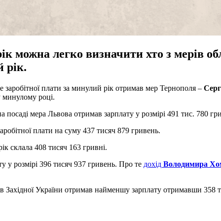
рік можна легко визначити хто з мерів об
 рік.
ше заробітної плати за минулий рік отримав мер Тернополя –
Серг
 минулому році.
 на посаді мера Львова отримав зарплату у розмірі 491 тис. 780 г
робітної плати на суму 437 тисяч 879 гривень.
рік склала 408 тисяч 163 гривні.
у у розмірі 396 тисяч 937 гривень. Про те
дохід
Володимира Хо
в Західної України отримав найменшу зарплату отримавши 358 тися