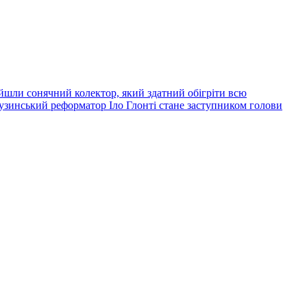
йшли сонячний колектор, який здатний обігріти всю
узинський реформатор Іло Глонті стане заступником голови