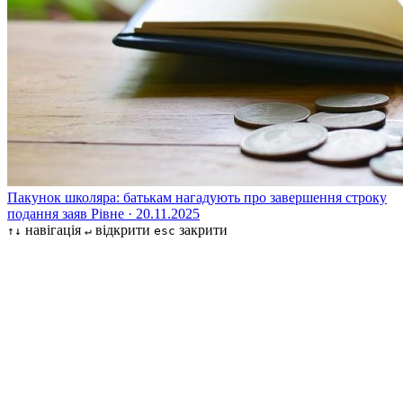
Пакунок школяра: батькам нагадують про завершення строку
подання заяв
Рівне · 20.11.2025
навігація
відкрити
закрити
↑↓
↵
esc