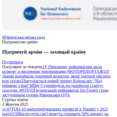
#Рівненська міська рада
Підтримуємо армію
Підтримуй армію — захищай країну
Підтримати
Популярне за тиждень
1
У Рівномому реформатори мали
розмову із місцевими чиновниками (ФОТОРЕПОРТАЖ)
2
У
Львові винайшли сонячний колектор, який здатний обігріти
всю оселю
3
Запускається новий проект Kolona.net: “Над
прірвою з іржі”
4
Шоу Супермодель по-українски стартує
сьогодні. ФОТО
5
Грузинський реформатор Іло Глонті стане
заступником голови Рівненської ОДА
Стрічка новин
3 Жовтня 2025
11:07
ТОП-10 найзатребуваніших професій в Україні у 2025
році
10:59
Багатодітні сім’ї можуть отримати 50% знижку на