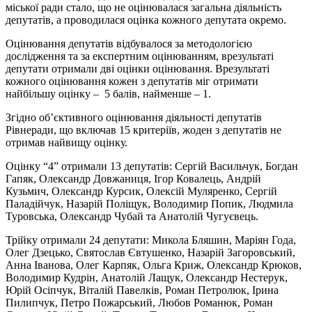
міської ради стало, що не оцінювалася загальна діяльність
депутатів, а проводилася оцінка кожного депутата окремо.
Оцінювання депутатів відбувалося за методологією
дослідження та за експертним оцінюванням, врезультаті
депутати отримали дві оцінки оцінювання. Врезультаті
кожного оцінювання кожен з депутатів міг отримати
найбільшу оцінку – 5 балів, найменше – 1.
Згідно об’єктивного оцінювання діяльності депутатів
Рівнеради, що включав 15 критеріїв, жоден з депутатів не
отримав найвищу оцінку.
Оцінку “4” отримали 13 депутатів: Сергій Васильчук, Богдан
Гапяк, Олександр Довжаниця, Ігор Ковалець, Андрій
Кузьмич, Олександр Курсик, Олексій Муляренко, Сергій
Паладійчук, Назарій Поліщук, Володимир Попик, Людмила
Туровська, Олександр Чубай та Анатолій Чугуєвець.
Трійку отримали 24 депутати: Микола Бляшин, Маріян Года,
Олег Дзецько, Святослав Євтушенко, Назарій Загоровський,
Анна Іванова, Олег Карпяк, Ольга Криж, Олександр Крюков,
Володимир Кудрін, Анатолій Лащук, Олександр Нестерук,
Юрій Осіпчук, Віталій Павелків, Роман Петролюк, Ірина
Пилипчук, Петро Пожарський, Любов Романюк, Роман