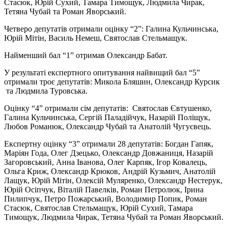
Стасюк, Юрій Сухий, Тамара Тимощук, Людмила Чирак,
Тетяна Чубай та Роман Яворський.
Четверо депутатів отримали оцінку “2”: Галина Кульчинська,
Юрій Мітін, Василь Немеш, Святослав Стельмащук.
Найменший бал “1” отримав Олександр Бабат.
У результаті експертного опитування найвищий бал “5”
отримали троє депутатів: Микола Бляшин, Олександр Курсик
та Людмила Туровська.
Оцінку “4” отримали сім депутатів: Святослав Євтушенко,
Галина Кульчинська, Сергій Паладійчук, Назарій Поліщук,
Любов Романюк, Олександр Чубай та Анатолій Чугуєвець.
Експертну оцінку “3” отримали 28 депутатів: Богдан Гапяк,
Маріян Года, Олег Дзецько, Олександр Довжаниця, Назарій
Загоровський, Анна Іванова, Олег Карпяк, Ігор Ковалець,
Ольга Криж, Олександр Крюков, Андрій Кузьмич, Анатолій
Лащук, Юрій Мітін, Олексій Муляренко, Олександр Нестерук,
Юрій Осіпчук, Віталій Павелків, Роман Петролюк, Ірина
Пилипчук, Петро Пожарський, Володимир Попик, Роман
Стасюк, Святослав Стельмащук, Юрій Сухий, Тамара
Тимощук, Людмила Чирак, Тетяна Чубай та Роман Яворський.