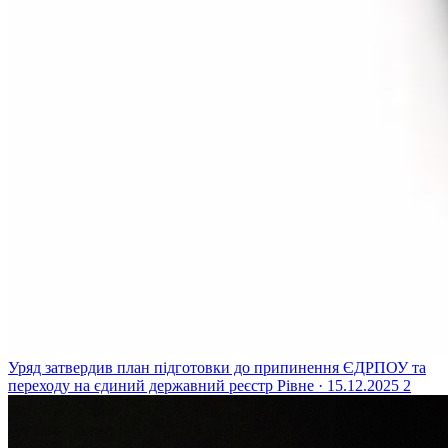
Уряд затвердив план підготовки до припинення ЄДРПОУ та
переходу на єдиний державний реєстр
Рівне · 15.12.2025
2