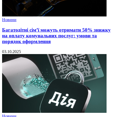
Новини
Багатодітні сім’ї можуть отримати 50% знижку
на оплату комунальних послуг: умови та
порядок оформлення
03.10.2025
Новини