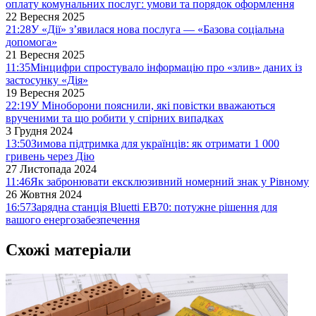
оплату комунальних послуг: умови та порядок оформлення
22 Вересня 2025
21:28
У «Дії» з’явилася нова послуга — «Базова соціальна
допомога»
21 Вересня 2025
11:35
Мінцифри спростувало інформацію про «злив» даних із
застосунку «Дія»
19 Вересня 2025
22:19
У Міноборони пояснили, які повістки вважаються
врученими та що робити у спірних випадках
3 Грудня 2024
13:50
Зимова підтримка для українців: як отримати 1 000
гривень через Дію
27 Листопада 2024
11:46
Як забронювати ексклюзивний номерний знак у Рівному
26 Жовтня 2024
16:57
Зарядна станція Bluetti EB70: потужне рішення для
вашого енергозабезпечення
Схожі матеріали