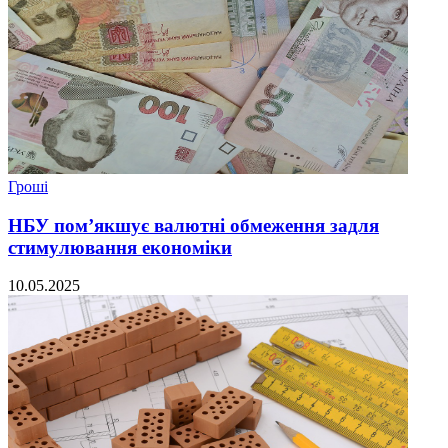
Гроші
НБУ пом’якшує валютні обмеження задля
стимулювання економіки
10.05.2025