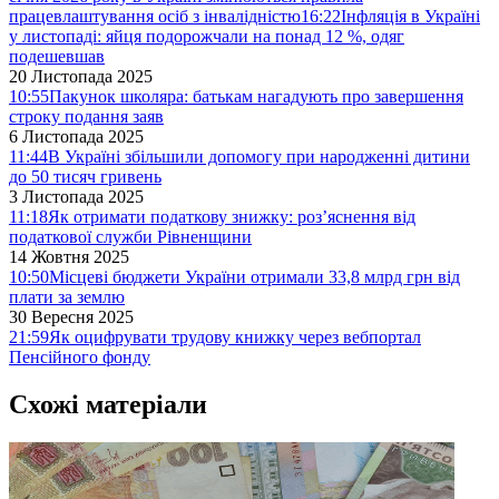
працевлаштування осіб з інвалідністю
16:22
Інфляція в Україні
у листопаді: яйця подорожчали на понад 12 %, одяг
подешевшав
20 Листопада 2025
10:55
Пакунок школяра: батькам нагадують про завершення
строку подання заяв
6 Листопада 2025
11:44
В Україні збільшили допомогу при народженні дитини
до 50 тисяч гривень
3 Листопада 2025
11:18
Як отримати податкову знижку: роз’яснення від
податкової служби Рівненщини
14 Жовтня 2025
10:50
Місцеві бюджети України отримали 33,8 млрд грн від
плати за землю
30 Вересня 2025
21:59
Як оцифрувати трудову книжку через вебпортал
Пенсійного фонду
Схожі матеріали