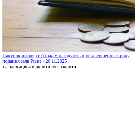
Пакунок школяра: батькам нагадують про завершення строку
подання заяв
Рівне · 20.11.2025
навігація
відкрити
закрити
↑↓
↵
esc