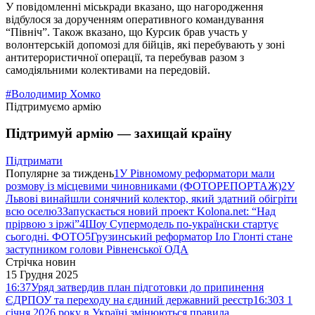
У повідомленні міськради вказано, що нагородження
відбулося за дорученням оперативного командування
“Північ”. Також вказано, що Курсик брав участь у
волонтерській допомозі для бійців, які перебувають у зоні
антитерористичної операції, та перебував разом з
самодіяльними колективами на передовій.
#Володимир Хомко
Підтримуємо армію
Підтримуй армію — захищай країну
Підтримати
Популярне за тиждень
1
У Рівномому реформатори мали
розмову із місцевими чиновниками (ФОТОРЕПОРТАЖ)
2
У
Львові винайшли сонячний колектор, який здатний обігріти
всю оселю
3
Запускається новий проект Kolona.net: “Над
прірвою з іржі”
4
Шоу Супермодель по-українски стартує
сьогодні. ФОТО
5
Грузинський реформатор Іло Глонті стане
заступником голови Рівненської ОДА
Стрічка новин
15 Грудня 2025
16:37
Уряд затвердив план підготовки до припинення
ЄДРПОУ та переходу на єдиний державний реєстр
16:30
З 1
січня 2026 року в Україні змінюються правила