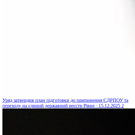
Уряд затвердив план підготовки до припинення ЄДРПОУ та
переходу на єдиний державний реєстр
Рівне · 15.12.2025
2