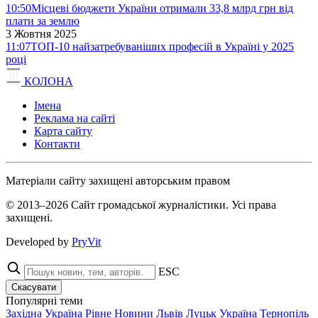
10:50
Місцеві бюджети України отримали 33,8 млрд грн від
плати за землю
3 Жовтня 2025
11:07
ТОП-10 найзатребуваніших професій в Україні у 2025
році
КОЛОНА
Імена
Реклама на сайті
Карта сайту
Контакти
Матеріали сайту захищені авторським правом
© 2013–2026 Сайт громадської журналістики. Усі права
захищені.
Developed by
PryVit
ESC
Скасувати
Популярні теми
Західна Україна
Рівне
Новини
Львів
Луцьк
Україна
Тернопіль