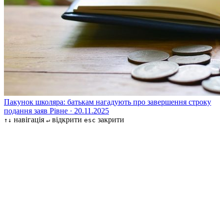
Пакунок школяра: батькам нагадують про завершення строку
подання заяв
Рівне · 20.11.2025
навігація
відкрити
закрити
↑↓
↵
esc