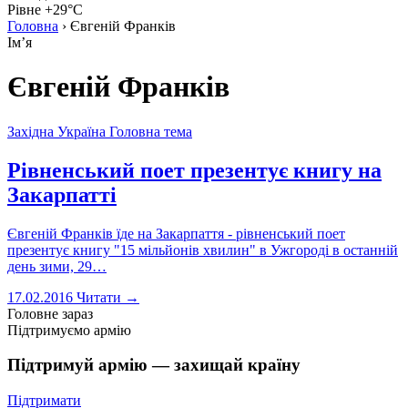
Рівне +29°C
Головна
›
Євгеній Франків
Імʼя
Євгеній Франків
Західна Україна
Головна тема
Рівненський поет презентує книгу на
Закарпатті
Євгеній Франків їде на Закарпаття - рівненський поет
презентує книгу "15 мільйонів хвилин" в Ужгороді в останній
день зими, 29…
17.02.2016
Читати →
Головне зараз
Підтримуємо армію
Підтримуй армію — захищай країну
Підтримати