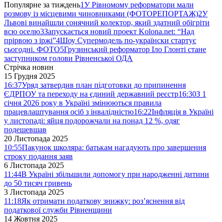
Популярне за тиждень
1
У Рівномому реформатори мали
розмову із місцевими чиновниками (ФОТОРЕПОРТАЖ)
2
У
Львові винайшли сонячний колектор, який здатний обігріти
всю оселю
3
Запускається новий проект Kolona.net: “Над
прірвою з іржі”
4
Шоу Супермодель по-українски стартує
сьогодні. ФОТО
5
Грузинський реформатор Іло Глонті стане
заступником голови Рівненської ОДА
Стрічка новин
15 Грудня 2025
16:37
Уряд затвердив план підготовки до припинення
ЄДРПОУ та переходу на єдиний державний реєстр
16:30
З 1
січня 2026 року в Україні змінюються правила
працевлаштування осіб з інвалідністю
16:22
Інфляція в Україні
у листопаді: яйця подорожчали на понад 12 %, одяг
подешевшав
20 Листопада 2025
10:55
Пакунок школяра: батькам нагадують про завершення
строку подання заяв
6 Листопада 2025
11:44
В Україні збільшили допомогу при народженні дитини
до 50 тисяч гривень
3 Листопада 2025
11:18
Як отримати податкову знижку: роз’яснення від
податкової служби Рівненщини
14 Жовтня 2025