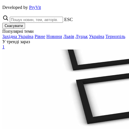
Developed by
PryVit
ESC
Скасувати
Популярні теми
Західна Україна
Рівне
Новини
Львів
Луцьк
Україна
Тернопіль
У тренді зараз
1