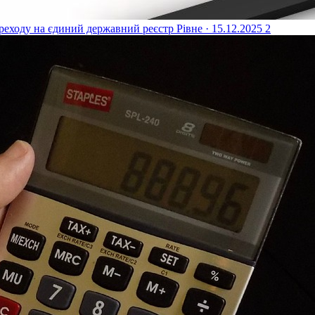
реходу на єдиний державний реєстр
Рівне · 15.12.2025
2