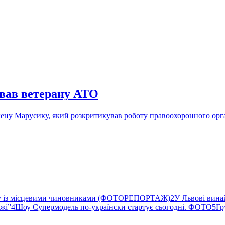
ував ветерану АТО
ену Марусику, який розкритикував роботу правоохоронного орга
ву із місцевими чиновниками (ФОТОРЕПОРТАЖ)
2
У Львові вина
ржі”
4
Шоу Супермодель по-українски стартує сьогодні. ФОТО
5
Гр