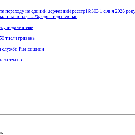
та переходу на єдиний державний реєстр
16:30
З 1 січня 2026 ро
жчали на понад 12 %, одяг подешевшав
ку подання заяв
50 тисяч гривень
ої служби Рівненщини
и за землю
і.