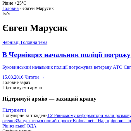
Рівне +25°C
Головна
›
Євген Марусик
Імʼя
Євген Марусик
Чернівці
Головна тема
В Чернівцях начальник поліції погрож
Буковинський начальник поліції погрожував ветерану АТО Євг
15.03.2016
Читати →
Головне зараз
Підтримуємо армію
Підтримуй армію — захищай країну
Підтримати
Популярне за тиждень
1
У Рівномому реформатори мали розмо
оселю
3
Запускається новий проект Kolona.net: “Над прірвою з і
Рівненської ОДА