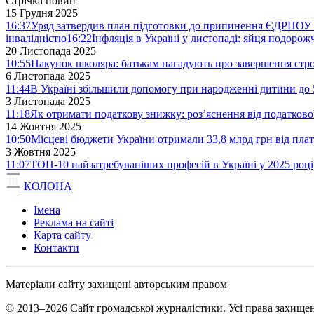
Стрічка новин
15 Грудня 2025
16:37
Уряд затвердив план підготовки до припинення ЄДРПОУ 
інвалідністю
16:22
Інфляція в Україні у листопаді: яйця подоро
20 Листопада 2025
10:55
Пакунок школяра: батькам нагадують про завершення стро
6 Листопада 2025
11:44
В Україні збільшили допомогу при народженні дитини до 
3 Листопада 2025
11:18
Як отримати податкову знижку: роз’яснення від податков
14 Жовтня 2025
10:50
Місцеві бюджети України отримали 33,8 млрд грн від плат
3 Жовтня 2025
11:07
ТОП-10 найзатребуваніших професій в Україні у 2025 році
КОЛОНА
Імена
Реклама на сайті
Карта сайту
Контакти
Матеріали сайту захищені авторським правом
© 2013–2026 Сайт громадської журналістики. Усі права захищен