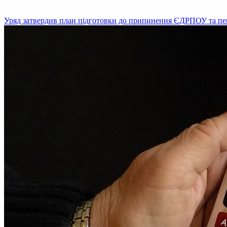
Уряд затвердив план підготовки до припинення ЄДРПОУ та пе