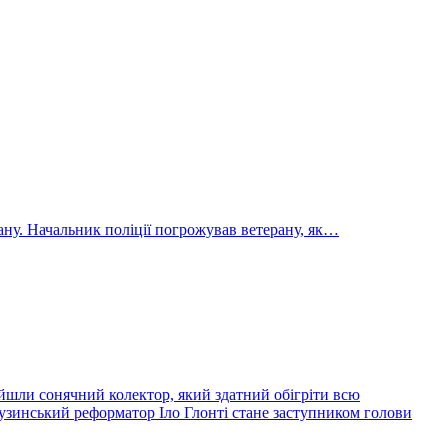
ну. Начальник поліції погрожував ветерану, як…
йшли сонячний колектор, який здатний обігріти всю
узинський реформатор Іло Глонті стане заступником голови