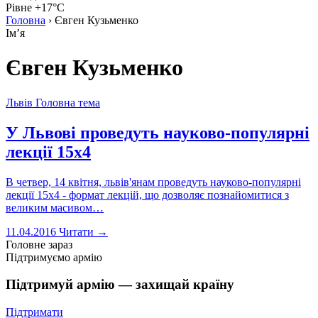
Рівне +17°C
Головна
›
Євген Кузьменко
Імʼя
Євген Кузьменко
Львів
Головна тема
У Львові проведуть науково-популярні
лекції 15х4
В четвер, 14 квітня, львів'янам проведуть науково-популярні
лекції 15х4 - формат лекцій, що дозволяє познайомитися з
великим масивом…
11.04.2016
Читати →
Головне зараз
Підтримуємо армію
Підтримуй армію — захищай країну
Підтримати