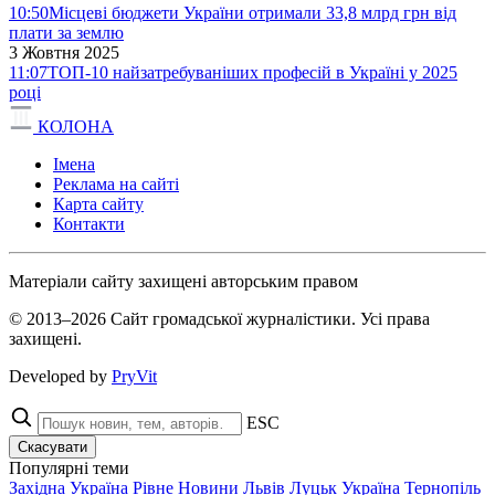
10:50
Місцеві бюджети України отримали 33,8 млрд грн від
плати за землю
3 Жовтня 2025
11:07
ТОП-10 найзатребуваніших професій в Україні у 2025
році
КОЛОНА
Імена
Реклама на сайті
Карта сайту
Контакти
Матеріали сайту захищені авторським правом
© 2013–2026 Сайт громадської журналістики. Усі права
захищені.
Developed by
PryVit
ESC
Скасувати
Популярні теми
Західна Україна
Рівне
Новини
Львів
Луцьк
Україна
Тернопіль