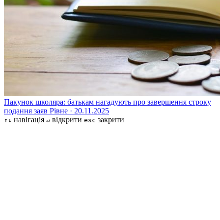
Пакунок школяра: батькам нагадують про завершення строку
подання заяв
Рівне · 20.11.2025
навігація
відкрити
закрити
↑↓
↵
esc