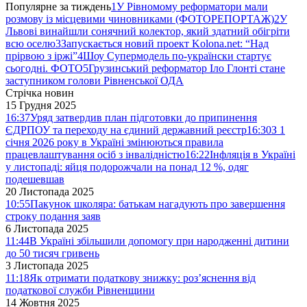
Популярне за тиждень
1
У Рівномому реформатори мали
розмову із місцевими чиновниками (ФОТОРЕПОРТАЖ)
2
У
Львові винайшли сонячний колектор, який здатний обігріти
всю оселю
3
Запускається новий проект Kolona.net: “Над
прірвою з іржі”
4
Шоу Супермодель по-українски стартує
сьогодні. ФОТО
5
Грузинський реформатор Іло Глонті стане
заступником голови Рівненської ОДА
Стрічка новин
15 Грудня 2025
16:37
Уряд затвердив план підготовки до припинення
ЄДРПОУ та переходу на єдиний державний реєстр
16:30
З 1
січня 2026 року в Україні змінюються правила
працевлаштування осіб з інвалідністю
16:22
Інфляція в Україні
у листопаді: яйця подорожчали на понад 12 %, одяг
подешевшав
20 Листопада 2025
10:55
Пакунок школяра: батькам нагадують про завершення
строку подання заяв
6 Листопада 2025
11:44
В Україні збільшили допомогу при народженні дитини
до 50 тисяч гривень
3 Листопада 2025
11:18
Як отримати податкову знижку: роз’яснення від
податкової служби Рівненщини
14 Жовтня 2025