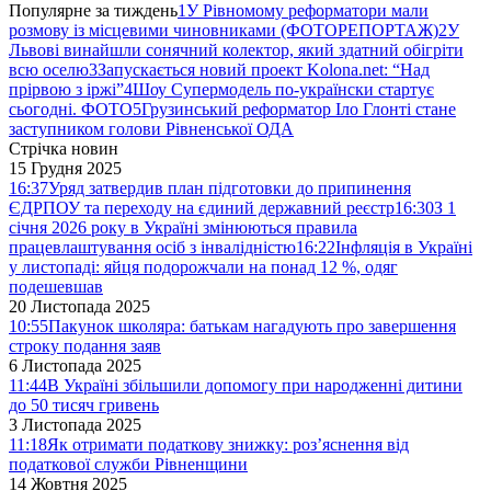
Популярне за тиждень
1
У Рівномому реформатори мали
розмову із місцевими чиновниками (ФОТОРЕПОРТАЖ)
2
У
Львові винайшли сонячний колектор, який здатний обігріти
всю оселю
3
Запускається новий проект Kolona.net: “Над
прірвою з іржі”
4
Шоу Супермодель по-українски стартує
сьогодні. ФОТО
5
Грузинський реформатор Іло Глонті стане
заступником голови Рівненської ОДА
Стрічка новин
15 Грудня 2025
16:37
Уряд затвердив план підготовки до припинення
ЄДРПОУ та переходу на єдиний державний реєстр
16:30
З 1
січня 2026 року в Україні змінюються правила
працевлаштування осіб з інвалідністю
16:22
Інфляція в Україні
у листопаді: яйця подорожчали на понад 12 %, одяг
подешевшав
20 Листопада 2025
10:55
Пакунок школяра: батькам нагадують про завершення
строку подання заяв
6 Листопада 2025
11:44
В Україні збільшили допомогу при народженні дитини
до 50 тисяч гривень
3 Листопада 2025
11:18
Як отримати податкову знижку: роз’яснення від
податкової служби Рівненщини
14 Жовтня 2025