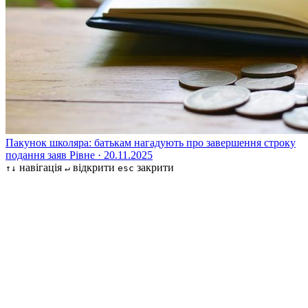
Пакунок школяра: батькам нагадують про завершення строку
подання заяв
Рівне · 20.11.2025
навігація
відкрити
закрити
↑↓
↵
esc