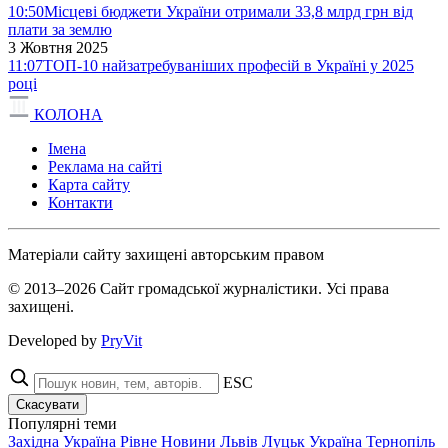
10:50
Місцеві бюджети України отримали 33,8 млрд грн від
плати за землю
3 Жовтня 2025
11:07
ТОП-10 найзатребуваніших професій в Україні у 2025
році
КОЛОНА
Імена
Реклама на сайті
Карта сайту
Контакти
Матеріали сайту захищені авторським правом
© 2013–2026 Сайт громадської журналістики. Усі права
захищені.
Developed by
PryVit
ESC
Скасувати
Популярні теми
Західна Україна
Рівне
Новини
Львів
Луцьк
Україна
Тернопіль