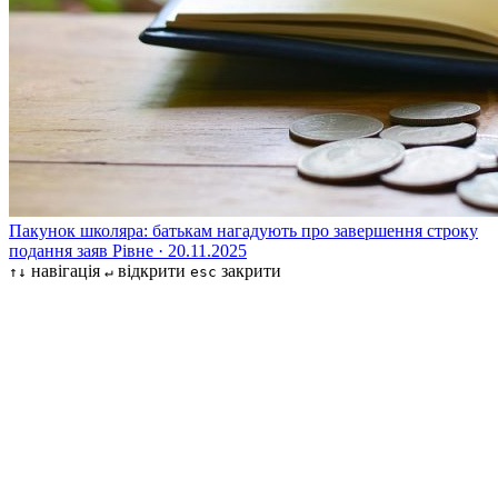
Пакунок школяра: батькам нагадують про завершення строку
подання заяв
Рівне · 20.11.2025
навігація
відкрити
закрити
↑↓
↵
esc