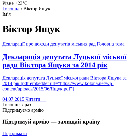
Рівне +23°C
Головна
›
Віктор Ящук
Імʼя
Віктор Ящук
Декларації про доходи депутатів міських рад
Головна тема
Декларація депутата Луцької міської
ради Віктора Ящука за 2014 рік
Декларація депутата Луцької міської ради Віктора Ящука за
2014 рік [pdf-embedder url="https://www.kolona.net/wp-
content/uploads/2015/06/Ящук.pdf"]
04.07.2015
Читати →
Головне зараз
Підтримуємо армію
Підтримуй армію — захищай країну
Підтримати