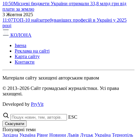
10:50
Місцеві бюджети України отримали 33,8 млрд грн від
плати за землю
3 Жовтня 2025
11:07
ТОП-10 найзатребуваніших професій в Україні у 2025
році
КОЛОНА
Імена
Реклама на сайті
Карта сайту
Контакти
Матеріали сайту захищені авторським правом
© 2013–2026 Сайт громадської журналістики. Усі права
захищені.
Developed by
PryVit
ESC
Скасувати
Популярні теми
Західна Україна
Рівне
Новини
Львів
Луцьк
Україна
Тернопіль