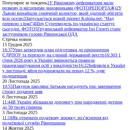
Популярне за тиждень
1
У Рівномому реформатори мали
розмову із місцевими чиновниками (ФОТОРЕПОРТАЖ)
2
У
Львові винайшли сонячний колектор, який здатний обігріти
всю оселю
3
Запускається новий проект Kolona.net: “Над
прірвою з іржі”
4
Шоу Супермодель по-українски стартує
сьогодні. ФОТО
5
Грузинський реформатор Іло Глонті стане
заступником голови Рівненської ОДА
Стрічка новин
15 Грудня 2025
16:37
Уряд затвердив план підготовки до припинення
ЄДРПОУ та переходу на єдиний державний реєстр
16:30
З 1
січня 2026 року в Україні змінюються правила
працевлаштування осіб з інвалідністю
16:22
Інфляція в Україні
у листопаді: яйця подорожчали на понад 12 %, одяг
подешевшав
20 Листопада 2025
10:55
Пакунок школяра: батькам нагадують про завершення
строку подання заяв
6 Листопада 2025
11:44
В Україні збільшили допомогу при народженні дитини
до 50 тисяч гривень
3 Листопада 2025
11:18
Як отримати податкову знижку: роз’яснення від
податкової служби Рівненщини
14 Жовтня 2025