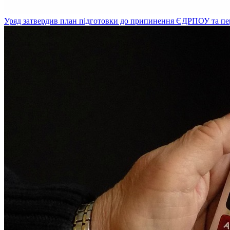
Уряд затвердив план підготовки до припинення ЄДРПОУ та пе