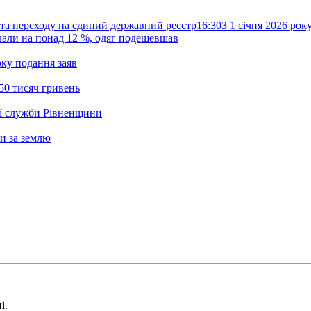
та переходу на єдиний державний реєстр
16:30
З 1 січня 2026 ро
жчали на понад 12 %, одяг подешевшав
ку подання заяв
50 тисяч гривень
ої служби Рівненщини
и за землю
і.