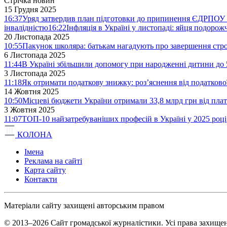
Стрічка новин
15 Грудня 2025
16:37
Уряд затвердив план підготовки до припинення ЄДРПОУ 
інвалідністю
16:22
Інфляція в Україні у листопаді: яйця подоро
20 Листопада 2025
10:55
Пакунок школяра: батькам нагадують про завершення стро
6 Листопада 2025
11:44
В Україні збільшили допомогу при народженні дитини до 
3 Листопада 2025
11:18
Як отримати податкову знижку: роз’яснення від податков
14 Жовтня 2025
10:50
Місцеві бюджети України отримали 33,8 млрд грн від плат
3 Жовтня 2025
11:07
ТОП-10 найзатребуваніших професій в Україні у 2025 році
КОЛОНА
Імена
Реклама на сайті
Карта сайту
Контакти
Матеріали сайту захищені авторським правом
© 2013–2026 Сайт громадської журналістики. Усі права захищен