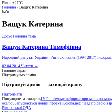
Рівне +27°C
Головна
›
Ващук Катерина
Імʼя
Ващук Катерина
Досьє
Головна тема
Ващук Катерина Тимофіївна
Народний депутат України п’яти скликань (1994-2017) Інформаці
02.04.2014
Читати →
Головне зараз
Підтримуємо армію
Підтримуй армію — захищай країну
Підтримати
Популярне за тиждень
1
У Рівномому реформатори мали розмо
оселю
3
Запускається новий проект Kolona.net: “Над прірвою з і
Рівненської ОДА