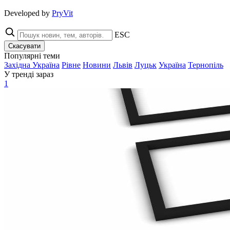
Developed by
PryVit
ESC
Скасувати
Популярні теми
Західна Україна
Рівне
Новини
Львів
Луцьк
Україна
Тернопіль
У тренді зараз
1