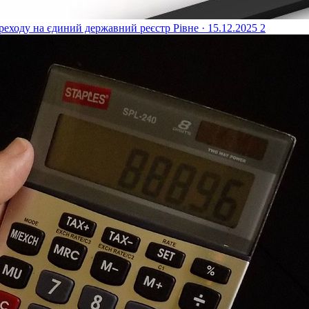
реходу на єдиний державний реєстр
Рівне · 15.12.2025
2