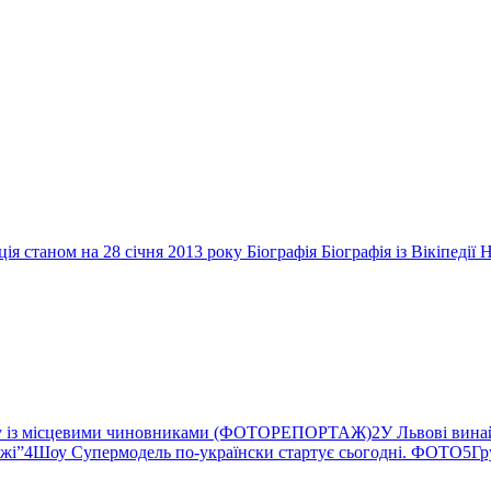
я станом на 28 січня 2013 року Біографія Біографія із Вікіпедії
ву із місцевими чиновниками (ФОТОРЕПОРТАЖ)
2
У Львові вина
ржі”
4
Шоу Супермодель по-українски стартує сьогодні. ФОТО
5
Гр