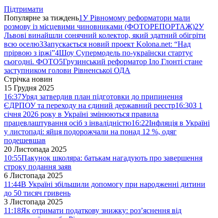
Підтримати
Популярне за тиждень
1
У Рівномому реформатори мали
розмову із місцевими чиновниками (ФОТОРЕПОРТАЖ)
2
У
Львові винайшли сонячний колектор, який здатний обігріти
всю оселю
3
Запускається новий проект Kolona.net: “Над
прірвою з іржі”
4
Шоу Супермодель по-українски стартує
сьогодні. ФОТО
5
Грузинський реформатор Іло Глонті стане
заступником голови Рівненської ОДА
Стрічка новин
15 Грудня 2025
16:37
Уряд затвердив план підготовки до припинення
ЄДРПОУ та переходу на єдиний державний реєстр
16:30
З 1
січня 2026 року в Україні змінюються правила
працевлаштування осіб з інвалідністю
16:22
Інфляція в Україні
у листопаді: яйця подорожчали на понад 12 %, одяг
подешевшав
20 Листопада 2025
10:55
Пакунок школяра: батькам нагадують про завершення
строку подання заяв
6 Листопада 2025
11:44
В Україні збільшили допомогу при народженні дитини
до 50 тисяч гривень
3 Листопада 2025
11:18
Як отримати податкову знижку: роз’яснення від