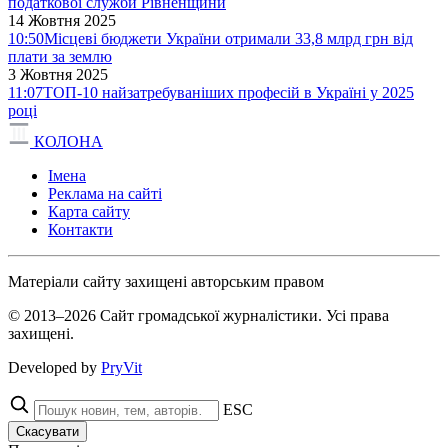
податкової служби Рівненщини
14 Жовтня 2025
10:50
Місцеві бюджети України отримали 33,8 млрд грн від
плати за землю
3 Жовтня 2025
11:07
ТОП-10 найзатребуваніших професій в Україні у 2025
році
КОЛОНА
Імена
Реклама на сайті
Карта сайту
Контакти
Матеріали сайту захищені авторським правом
© 2013–2026 Сайт громадської журналістики. Усі права
захищені.
Developed by
PryVit
ESC
Скасувати