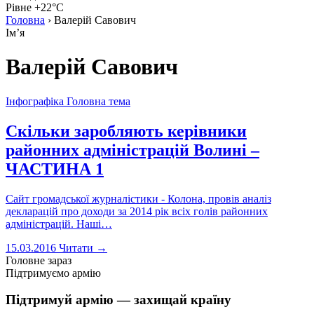
Рівне +22°C
Головна
›
Валерій Савович
Імʼя
Валерій Савович
Інфографіка
Головна тема
Скільки заробляють керівники
районних адміністрацій Волині –
ЧАСТИНА 1
Сайт громадської журналістики - Колона, провів аналіз
декларацій про доходи за 2014 рік всіх голів районних
адміністрацій. Наші…
15.03.2016
Читати →
Головне зараз
Підтримуємо армію
Підтримуй армію — захищай країну