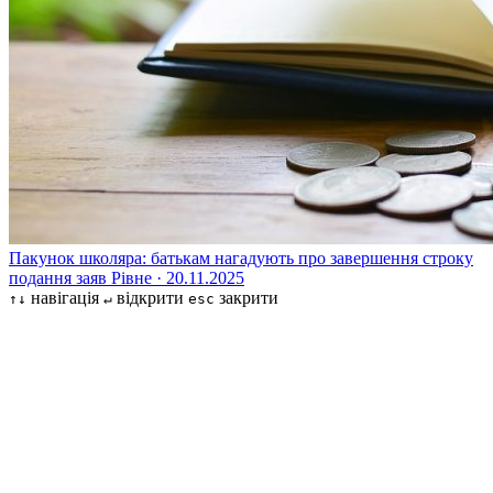
Пакунок школяра: батькам нагадують про завершення строку
подання заяв
Рівне · 20.11.2025
навігація
відкрити
закрити
↑↓
↵
esc