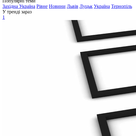
Популярні теми
Західна Україна
Рівне
Новини
Львів
Луцьк
Україна
Тернопіль
У тренді зараз
1