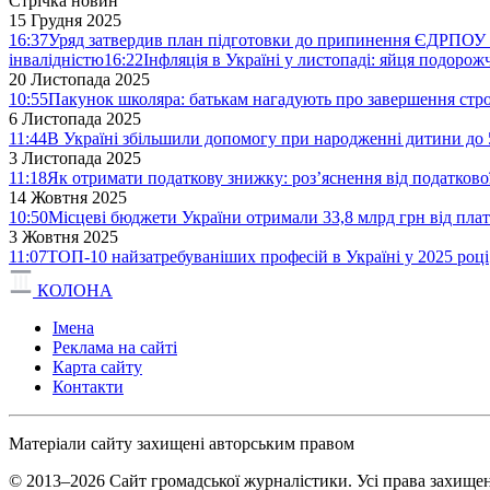
Стрічка новин
15 Грудня 2025
16:37
Уряд затвердив план підготовки до припинення ЄДРПОУ 
інвалідністю
16:22
Інфляція в Україні у листопаді: яйця подоро
20 Листопада 2025
10:55
Пакунок школяра: батькам нагадують про завершення стро
6 Листопада 2025
11:44
В Україні збільшили допомогу при народженні дитини до 
3 Листопада 2025
11:18
Як отримати податкову знижку: роз’яснення від податков
14 Жовтня 2025
10:50
Місцеві бюджети України отримали 33,8 млрд грн від плат
3 Жовтня 2025
11:07
ТОП-10 найзатребуваніших професій в Україні у 2025 році
КОЛОНА
Імена
Реклама на сайті
Карта сайту
Контакти
Матеріали сайту захищені авторським правом
© 2013–2026 Сайт громадської журналістики. Усі права захищен