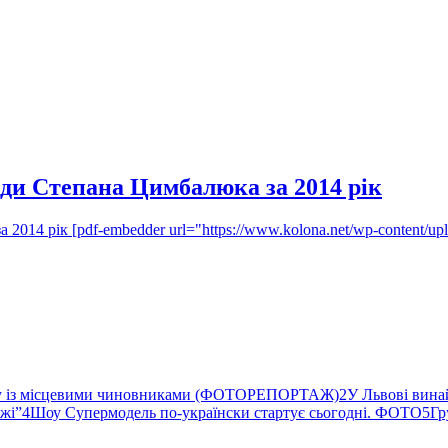
ади Степана Цимбалюка за 2014 рік
2014 рік [pdf-embedder url="https://www.kolona.net/wp-content/u
ву із місцевими чиновниками (ФОТОРЕПОРТАЖ)
2
У Львові вина
ржі”
4
Шоу Супермодель по-українски стартує сьогодні. ФОТО
5
Гр