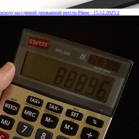
реходу на єдиний державний реєстр
Рівне · 15.12.2025
2