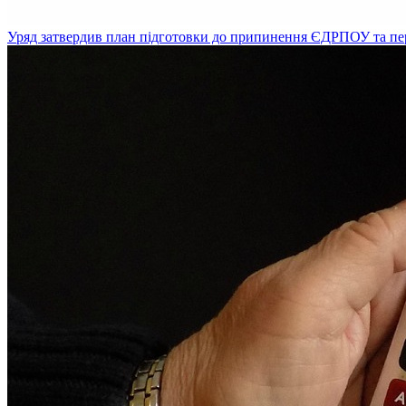
Уряд затвердив план підготовки до припинення ЄДРПОУ та пе