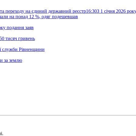
та переходу на єдиний державний реєстр
16:30
З 1 січня 2026 ро
жчали на понад 12 %, одяг подешевшав
ку подання заяв
50 тисяч гривень
ої служби Рівненщини
и за землю
і.