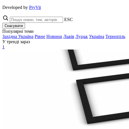
Developed by
PryVit
ESC
Скасувати
Популярні теми
Західна Україна
Рівне
Новини
Львів
Луцьк
Україна
Тернопіль
У тренді зараз
1