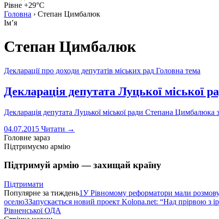
Рівне +29°C
Головна
›
Степан Цимбалюк
Імʼя
Степан Цимбалюк
Декларації про доходи депутатів міських рад
Головна тема
Декларація депутата Луцької міської р
Декларація депутата Луцької міської ради Степана Цимбалюка за 
04.07.2015
Читати →
Головне зараз
Підтримуємо армію
Підтримуй армію — захищай країну
Підтримати
Популярне за тиждень
1
У Рівномому реформатори мали розмо
оселю
3
Запускається новий проект Kolona.net: “Над прірвою з і
Рівненської ОДА