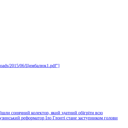
ploads/2015/06/Цимбалюк1.pdf"]
йшли сонячний колектор, який здатний обігріти всю
узинський реформатор Іло Глонті стане заступником голови