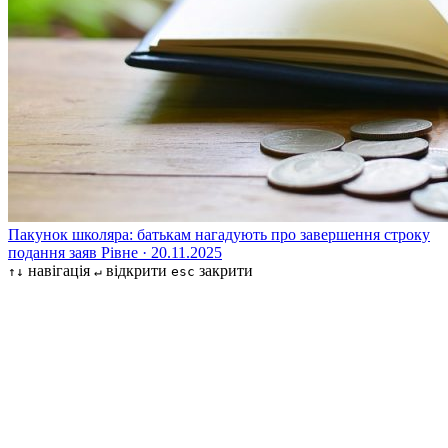
Пакунок школяра: батькам нагадують про завершення строку
подання заяв
Рівне · 20.11.2025
навігація
відкрити
закрити
↑↓
↵
esc