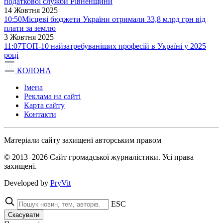
податкової служби Рівненщини
14 Жовтня 2025
10:50
Місцеві бюджети України отримали 33,8 млрд грн від
плати за землю
3 Жовтня 2025
11:07
ТОП-10 найзатребуваніших професій в Україні у 2025
році
КОЛОНА
Імена
Реклама на сайті
Карта сайту
Контакти
Матеріали сайту захищені авторським правом
© 2013–2026 Сайт громадської журналістики. Усі права
захищені.
Developed by
PryVit
ESC
Скасувати