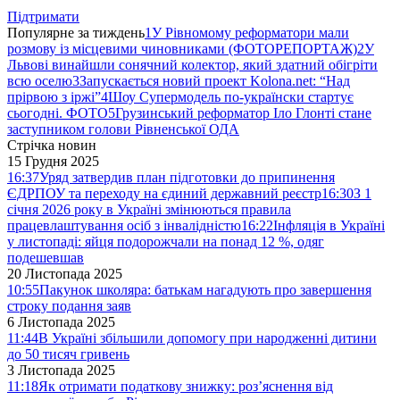
Підтримати
Популярне за тиждень
1
У Рівномому реформатори мали
розмову із місцевими чиновниками (ФОТОРЕПОРТАЖ)
2
У
Львові винайшли сонячний колектор, який здатний обігріти
всю оселю
3
Запускається новий проект Kolona.net: “Над
прірвою з іржі”
4
Шоу Супермодель по-українски стартує
сьогодні. ФОТО
5
Грузинський реформатор Іло Глонті стане
заступником голови Рівненської ОДА
Стрічка новин
15 Грудня 2025
16:37
Уряд затвердив план підготовки до припинення
ЄДРПОУ та переходу на єдиний державний реєстр
16:30
З 1
січня 2026 року в Україні змінюються правила
працевлаштування осіб з інвалідністю
16:22
Інфляція в Україні
у листопаді: яйця подорожчали на понад 12 %, одяг
подешевшав
20 Листопада 2025
10:55
Пакунок школяра: батькам нагадують про завершення
строку подання заяв
6 Листопада 2025
11:44
В Україні збільшили допомогу при народженні дитини
до 50 тисяч гривень
3 Листопада 2025
11:18
Як отримати податкову знижку: роз’яснення від