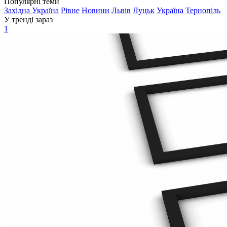
Популярні теми
Західна Україна
Рівне
Новини
Львів
Луцьк
Україна
Тернопіль
У тренді зараз
1