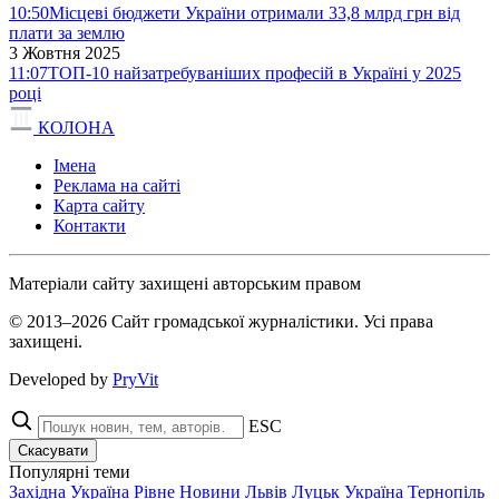
10:50
Місцеві бюджети України отримали 33,8 млрд грн від
плати за землю
3 Жовтня 2025
11:07
ТОП-10 найзатребуваніших професій в Україні у 2025
році
КОЛОНА
Імена
Реклама на сайті
Карта сайту
Контакти
Матеріали сайту захищені авторським правом
© 2013–2026 Сайт громадської журналістики. Усі права
захищені.
Developed by
PryVit
ESC
Скасувати
Популярні теми
Західна Україна
Рівне
Новини
Львів
Луцьк
Україна
Тернопіль