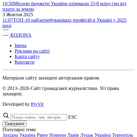
10:50
Місцеві бюджети України отримали 33,8 млрд грн від
плати за землю
3 Жовтня 2025
11:07
ТОП-10 найзатребуваніших професій в Україні у 2025
році
КОЛОНА
Імена
Реклама на сайті
Карта сайту
Контакти
Матеріали сайту захищені авторським правом
© 2013–2026 Сайт громадської журналістики. Усі права
захищені.
Developed by
PryVit
ESC
Скасувати
Популярні теми
Західна Україна
Рівне
Новини
Львів
Луцьк
Україна
Тернопіль