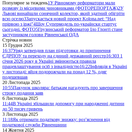
Популярне за тиждень
1
У Рівномому реформатори мали
розмову із місцевими чиновниками (ФОТОРЕПОРТАЖ)
2
У
Львові винайшли сонячний колектор, який здатний обігріти
всю оселю
3
Запускається новий проект Kolona.net: “Над
прірвою з іржі”
4
Шоу Супермодель по-українски стартує
сьогодні. ФОТО
5
Грузинський реформатор Іло Глонті стане
заступником голови Рівненської ОДА
Стрічка новин
15 Грудня 2025
16:37
Уряд затвердив план підготовки до припинення
ЄДРПОУ та переходу на єдиний державний реєстр
16:30
З 1
січня 2026 року в Україні змінюються правила
працевлаштування осіб з інвалідністю
16:22
Інфляція в Україні
у листопаді: яйця подорожчали на понад 12 %, одяг
подешевшав
20 Листопада 2025
10:55
Пакунок школяра: батькам нагадують про завершення
строку подання заяв
6 Листопада 2025
11:44
В Україні збільшили допомогу при народженні дитини
до 50 тисяч гривень
3 Листопада 2025
11:18
Як отримати податкову знижку: роз’яснення від
податкової служби Рівненщини
14 Жовтня 2025