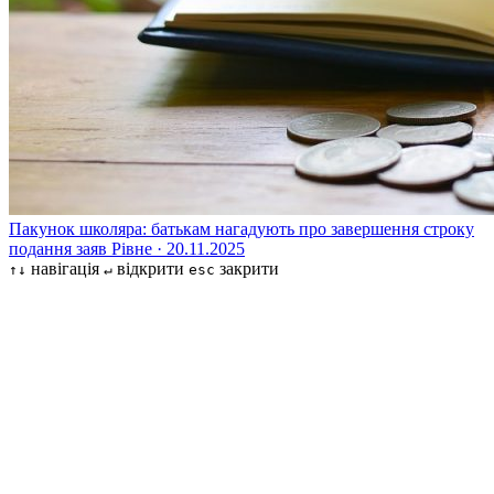
Пакунок школяра: батькам нагадують про завершення строку
подання заяв
Рівне · 20.11.2025
навігація
відкрити
закрити
↑↓
↵
esc