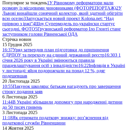
Популярне за тиждень
1
У Рівномому реформатори мали
розмову із місцевими чиновниками (ФОТОРЕПОРТАЖ)
2
У
Львові винайшли сонячний колектор, який здатний обігріти
всю оселю
3
Запускається новий проект Kolona.net: “Над
прірвою з іржі”
4
Шоу Супермодель по-українски стартує
сьогодні. ФОТО
5
Грузинський реформатор Іло Глонті стане
заступником голови Рівненської ОДА
Стрічка новин
15 Грудня 2025
16:37
Уряд затвердив план підготовки до припинення
ЄДРПОУ та переходу на єдиний державний реєстр
16:30
З 1
січня 2026 року в Україні змінюються правила
працевлаштування осіб з інвалідністю
16:22
Інфляція в Україні
у листопаді: яйця подорожчали на понад 12 %, одяг
подешевшав
20 Листопада 2025
10:55
Пакунок школяра: батькам нагадують про завершення
строку подання заяв
6 Листопада 2025
11:44
В Україні збільшили допомогу при народженні дитини
до 50 тисяч гривень
3 Листопада 2025
11:18
Як отримати податкову знижку: роз’яснення від
податкової служби Рівненщини
14 Жовтня 2025