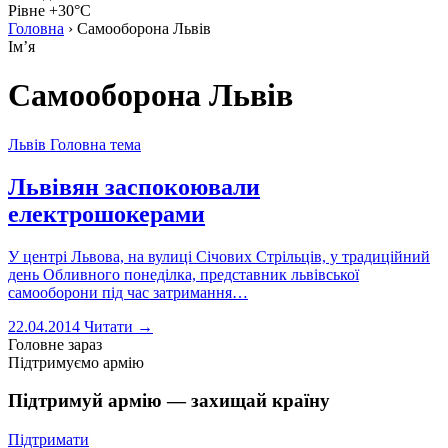
Рівне +30°C
Головна
›
Самооборона Львів
Імʼя
Самооборона Львів
Львів
Головна тема
Львівян заспокоювали
електрошокерами
У центрі Львова, на вулиці Січових Стрільців, у традиційний
день Обливного понеділка, представник львівської
самооборони під час затримання…
22.04.2014
Читати →
Головне зараз
Підтримуємо армію
Підтримуй армію — захищай країну
Підтримати