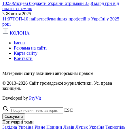
10:50
Місцеві бюджети України отримали 33,8 млрд грн від
плати за землю
3 Жовтня 2025
11:07
ТОП-10 найзатребуваніших професій в Україні у 2025
році
КОЛОНА
Імена
Реклама на сайті
Карта сайту
Контакти
Матеріали сайту захищені авторським правом
© 2013–2026 Сайт громадської журналістики. Усі права
захищені.
Developed by
PryVit
ESC
Скасувати
Популярні теми
Західна Україна
Рівне
Новини
Львів
Луцьк
Україна
Тернопіль