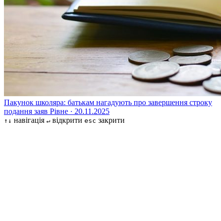
Пакунок школяра: батькам нагадують про завершення строку
подання заяв
Рівне · 20.11.2025
навігація
відкрити
закрити
↑↓
↵
esc