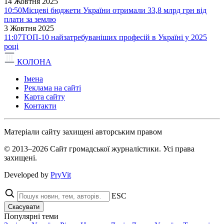
14 Жовтня 2025
10:50
Місцеві бюджети України отримали 33,8 млрд грн від
плати за землю
3 Жовтня 2025
11:07
ТОП-10 найзатребуваніших професій в Україні у 2025
році
КОЛОНА
Імена
Реклама на сайті
Карта сайту
Контакти
Матеріали сайту захищені авторським правом
© 2013–2026 Сайт громадської журналістики. Усі права
захищені.
Developed by
PryVit
ESC
Скасувати
Популярні теми