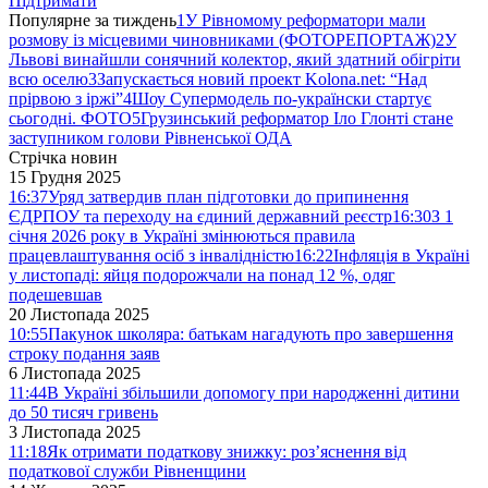
Підтримати
Популярне за тиждень
1
У Рівномому реформатори мали
розмову із місцевими чиновниками (ФОТОРЕПОРТАЖ)
2
У
Львові винайшли сонячний колектор, який здатний обігріти
всю оселю
3
Запускається новий проект Kolona.net: “Над
прірвою з іржі”
4
Шоу Супермодель по-українски стартує
сьогодні. ФОТО
5
Грузинський реформатор Іло Глонті стане
заступником голови Рівненської ОДА
Стрічка новин
15 Грудня 2025
16:37
Уряд затвердив план підготовки до припинення
ЄДРПОУ та переходу на єдиний державний реєстр
16:30
З 1
січня 2026 року в Україні змінюються правила
працевлаштування осіб з інвалідністю
16:22
Інфляція в Україні
у листопаді: яйця подорожчали на понад 12 %, одяг
подешевшав
20 Листопада 2025
10:55
Пакунок школяра: батькам нагадують про завершення
строку подання заяв
6 Листопада 2025
11:44
В Україні збільшили допомогу при народженні дитини
до 50 тисяч гривень
3 Листопада 2025
11:18
Як отримати податкову знижку: роз’яснення від
податкової служби Рівненщини