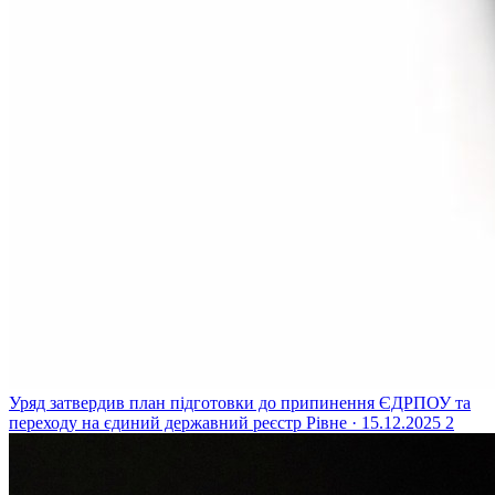
Уряд затвердив план підготовки до припинення ЄДРПОУ та
переходу на єдиний державний реєстр
Рівне · 15.12.2025
2