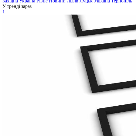
Західна Україна
Рівне
Новини
Львів
Луцьк
Україна
Тернопіль
У тренді зараз
1