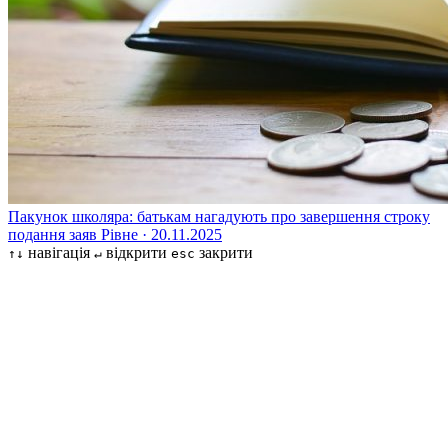
Пакунок школяра: батькам нагадують про завершення строку
подання заяв
Рівне · 20.11.2025
навігація
відкрити
закрити
↑↓
↵
esc