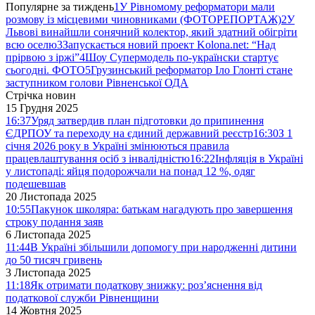
Популярне за тиждень
1
У Рівномому реформатори мали
розмову із місцевими чиновниками (ФОТОРЕПОРТАЖ)
2
У
Львові винайшли сонячний колектор, який здатний обігріти
всю оселю
3
Запускається новий проект Kolona.net: “Над
прірвою з іржі”
4
Шоу Супермодель по-українски стартує
сьогодні. ФОТО
5
Грузинський реформатор Іло Глонті стане
заступником голови Рівненської ОДА
Стрічка новин
15 Грудня 2025
16:37
Уряд затвердив план підготовки до припинення
ЄДРПОУ та переходу на єдиний державний реєстр
16:30
З 1
січня 2026 року в Україні змінюються правила
працевлаштування осіб з інвалідністю
16:22
Інфляція в Україні
у листопаді: яйця подорожчали на понад 12 %, одяг
подешевшав
20 Листопада 2025
10:55
Пакунок школяра: батькам нагадують про завершення
строку подання заяв
6 Листопада 2025
11:44
В Україні збільшили допомогу при народженні дитини
до 50 тисяч гривень
3 Листопада 2025
11:18
Як отримати податкову знижку: роз’яснення від
податкової служби Рівненщини
14 Жовтня 2025