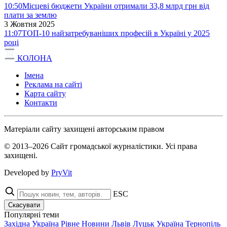
10:50
Місцеві бюджети України отримали 33,8 млрд грн від
плати за землю
3 Жовтня 2025
11:07
ТОП-10 найзатребуваніших професій в Україні у 2025
році
КОЛОНА
Імена
Реклама на сайті
Карта сайту
Контакти
Матеріали сайту захищені авторським правом
© 2013–2026 Сайт громадської журналістики. Усі права
захищені.
Developed by
PryVit
ESC
Скасувати
Популярні теми
Західна Україна
Рівне
Новини
Львів
Луцьк
Україна
Тернопіль