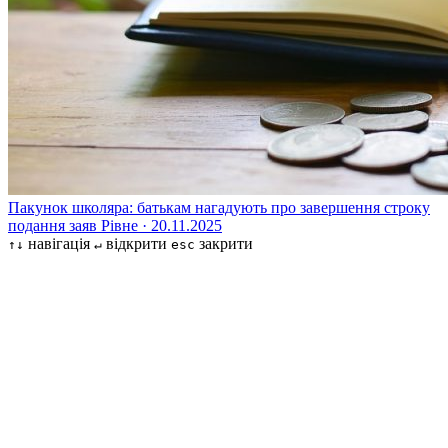
Пакунок школяра: батькам нагадують про завершення строку
подання заяв
Рівне · 20.11.2025
навігація
відкрити
закрити
↑↓
↵
esc