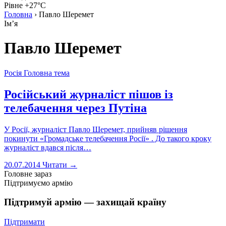
Рівне +27°C
Головна
›
Павло Шеремет
Імʼя
Павло Шеремет
Росія
Головна тема
Російський журналіст пішов із
телебачення через Путіна
У Росії, журналіст Павло Шеремет, прийняв рішення
покинути «Громадське телебачення Росії» . До такого кроку
журналіст вдався після…
20.07.2014
Читати →
Головне зараз
Підтримуємо армію
Підтримуй армію — захищай країну
Підтримати