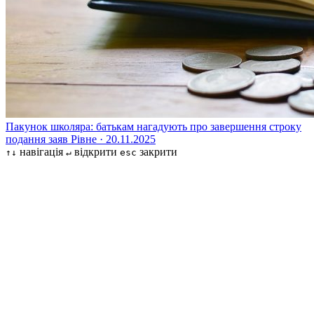
Пакунок школяра: батькам нагадують про завершення строку
подання заяв
Рівне · 20.11.2025
навігація
відкрити
закрити
↑↓
↵
esc