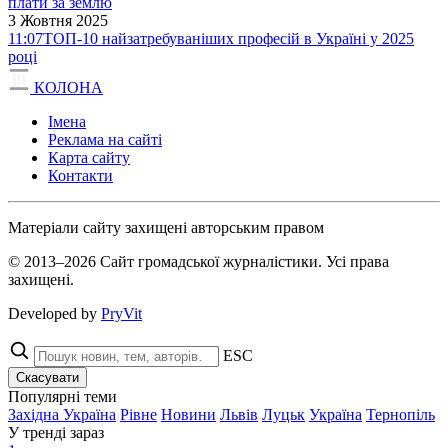
плати за землю
3 Жовтня 2025
11:07
ТОП-10 найзатребуваніших професій в Україні у 2025
році
КОЛОНА
Імена
Реклама на сайті
Карта сайту
Контакти
Матеріали сайту захищені авторським правом
© 2013–2026 Сайт громадської журналістики. Усі права
захищені.
Developed by
PryVit
ESC
Скасувати
Популярні теми
Західна Україна
Рівне
Новини
Львів
Луцьк
Україна
Тернопіль
У тренді зараз