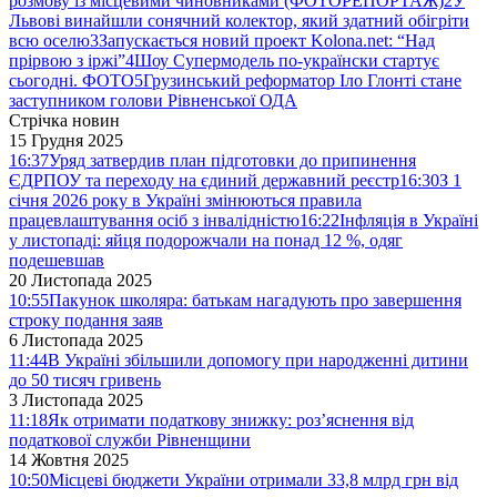
розмову із місцевими чиновниками (ФОТОРЕПОРТАЖ)
2
У
Львові винайшли сонячний колектор, який здатний обігріти
всю оселю
3
Запускається новий проект Kolona.net: “Над
прірвою з іржі”
4
Шоу Супермодель по-українски стартує
сьогодні. ФОТО
5
Грузинський реформатор Іло Глонті стане
заступником голови Рівненської ОДА
Стрічка новин
15 Грудня 2025
16:37
Уряд затвердив план підготовки до припинення
ЄДРПОУ та переходу на єдиний державний реєстр
16:30
З 1
січня 2026 року в Україні змінюються правила
працевлаштування осіб з інвалідністю
16:22
Інфляція в Україні
у листопаді: яйця подорожчали на понад 12 %, одяг
подешевшав
20 Листопада 2025
10:55
Пакунок школяра: батькам нагадують про завершення
строку подання заяв
6 Листопада 2025
11:44
В Україні збільшили допомогу при народженні дитини
до 50 тисяч гривень
3 Листопада 2025
11:18
Як отримати податкову знижку: роз’яснення від
податкової служби Рівненщини
14 Жовтня 2025
10:50
Місцеві бюджети України отримали 33,8 млрд грн від