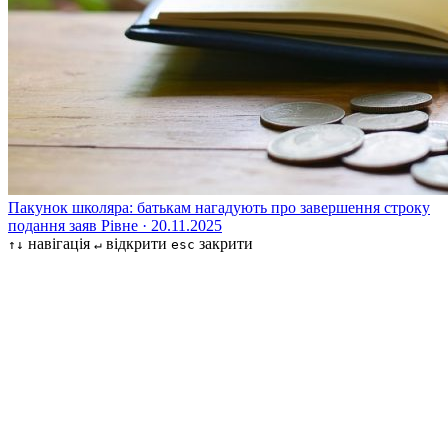
Пакунок школяра: батькам нагадують про завершення строку
подання заяв
Рівне · 20.11.2025
навігація
відкрити
закрити
↑↓
↵
esc