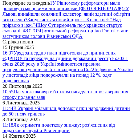
Популярне за тиждень
1
У Рівномому реформатори мали
розмову із місцевими чиновниками (ФОТОРЕПОРТАЖ)
2
У
Львові винайшли сонячний колектор, який здатний обігріти
всю оселю
3
Запускається новий проект Kolona.net: “Над
прірвою з іржі”
4
Шоу Супермодель по-українски стартує
сьогодні. ФОТО
5
Грузинський реформатор Іло Глонті стане
заступником голови Рівненської ОДА
Стрічка новин
15 Грудня 2025
16:37
Уряд затвердив план підготовки до припинення
ЄДРПОУ та переходу на єдиний державний реєстр
16:30
З 1
січня 2026 року в Україні змінюються правила
працевлаштування осіб з інвалідністю
16:22
Інфляція в Україні
у листопаді: яйця подорожчали на понад 12 %, одяг
подешевшав
20 Листопада 2025
10:55
Пакунок школяра: батькам нагадують про завершення
строку подання заяв
6 Листопада 2025
11:44
В Україні збільшили допомогу при народженні дитини
до 50 тисяч гривень
3 Листопада 2025
11:18
Як отримати податкову знижку: роз’яснення від
податкової служби Рівненщини
14 Жовтня 2025