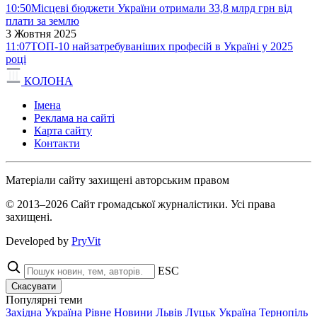
10:50
Місцеві бюджети України отримали 33,8 млрд грн від
плати за землю
3 Жовтня 2025
11:07
ТОП-10 найзатребуваніших професій в Україні у 2025
році
КОЛОНА
Імена
Реклама на сайті
Карта сайту
Контакти
Матеріали сайту захищені авторським правом
© 2013–2026 Сайт громадської журналістики. Усі права
захищені.
Developed by
PryVit
ESC
Скасувати
Популярні теми
Західна Україна
Рівне
Новини
Львів
Луцьк
Україна
Тернопіль