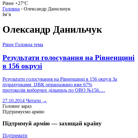
Рівне +27°C
Головна
›
Олександр Данильчук
Імʼя
Олександр Данильчук
Рівне
Головна тема
Результати голосування на Рівненщині
в 156 окрузі
Результати голосування на Рівненщині в 156 окрузі За
підрахунками ЦВК опрацьовано вже 67%
протоколів виборчих дільниць по ОВО №156.…
27.10.2014
Читати →
Головне зараз
Підтримуємо армію
Підтримуй армію — захищай країну
Підтримати