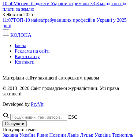
10:50
Місцеві бюджети України отримали 33,8 млрд грн від
плати за землю
3 Жовтня 2025
11:07
ТОП-10 найзатребуваніших професій в Україні у 2025
році
КОЛОНА
Імена
Реклама на сайті
Карта сайту
Контакти
Матеріали сайту захищені авторським правом
© 2013–2026 Сайт громадської журналістики. Усі права
захищені.
Developed by
PryVit
ESC
Скасувати
Популярні теми
Західна Україна
Рівне
Новини
Львів
Луцьк
Україна
Тернопіль