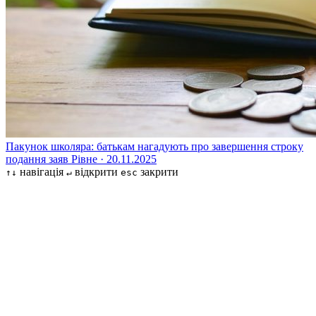
Пакунок школяра: батькам нагадують про завершення строку
подання заяв
Рівне · 20.11.2025
навігація
відкрити
закрити
↑↓
↵
esc