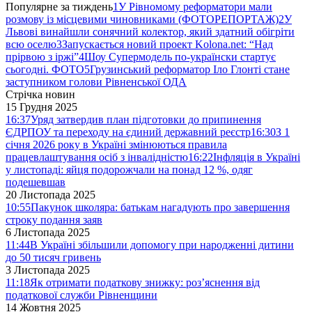
Популярне за тиждень
1
У Рівномому реформатори мали
розмову із місцевими чиновниками (ФОТОРЕПОРТАЖ)
2
У
Львові винайшли сонячний колектор, який здатний обігріти
всю оселю
3
Запускається новий проект Kolona.net: “Над
прірвою з іржі”
4
Шоу Супермодель по-українски стартує
сьогодні. ФОТО
5
Грузинський реформатор Іло Глонті стане
заступником голови Рівненської ОДА
Стрічка новин
15 Грудня 2025
16:37
Уряд затвердив план підготовки до припинення
ЄДРПОУ та переходу на єдиний державний реєстр
16:30
З 1
січня 2026 року в Україні змінюються правила
працевлаштування осіб з інвалідністю
16:22
Інфляція в Україні
у листопаді: яйця подорожчали на понад 12 %, одяг
подешевшав
20 Листопада 2025
10:55
Пакунок школяра: батькам нагадують про завершення
строку подання заяв
6 Листопада 2025
11:44
В Україні збільшили допомогу при народженні дитини
до 50 тисяч гривень
3 Листопада 2025
11:18
Як отримати податкову знижку: роз’яснення від
податкової служби Рівненщини
14 Жовтня 2025