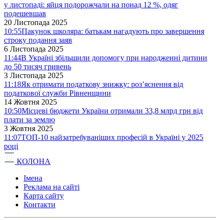
у листопаді: яйця подорожчали на понад 12 %, одяг
подешевшав
20 Листопада 2025
10:55
Пакунок школяра: батькам нагадують про завершення
строку подання заяв
6 Листопада 2025
11:44
В Україні збільшили допомогу при народженні дитини
до 50 тисяч гривень
3 Листопада 2025
11:18
Як отримати податкову знижку: роз’яснення від
податкової служби Рівненщини
14 Жовтня 2025
10:50
Місцеві бюджети України отримали 33,8 млрд грн від
плати за землю
3 Жовтня 2025
11:07
ТОП-10 найзатребуваніших професій в Україні у 2025
році
КОЛОНА
Імена
Реклама на сайті
Карта сайту
Контакти