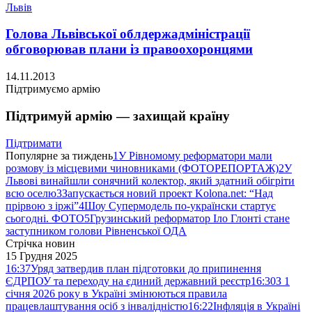
Львів
Голова Львівської облдержадміністрації
обговорював плани із правоохоронцями
14.11.2013
Підтримуємо армію
Підтримуй армію — захищай країну
Підтримати
Популярне за тиждень
1
У Рівномому реформатори мали
розмову із місцевими чиновниками (ФОТОРЕПОРТАЖ)
2
У
Львові винайшли сонячний колектор, який здатний обігріти
всю оселю
3
Запускається новий проект Kolona.net: “Над
прірвою з іржі”
4
Шоу Супермодель по-українски стартує
сьогодні. ФОТО
5
Грузинський реформатор Іло Глонті стане
заступником голови Рівненської ОДА
Стрічка новин
15 Грудня 2025
16:37
Уряд затвердив план підготовки до припинення
ЄДРПОУ та переходу на єдиний державний реєстр
16:30
З 1
січня 2026 року в Україні змінюються правила
працевлаштування осіб з інвалідністю
16:22
Інфляція в Україні