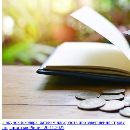
Пакунок школяра: батькам нагадують про завершення строку
подання заяв
Рівне · 20.11.2025