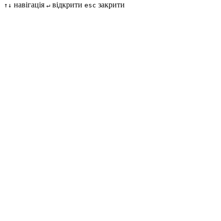
навігація
відкрити
закрити
↑↓
↵
esc