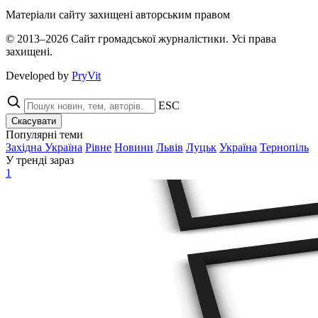
Матеріали сайту захищені авторським правом
© 2013–2026 Сайт громадської журналістики. Усі права
захищені.
Developed by
PryVit
ESC
Скасувати
Популярні теми
Західна Україна
Рівне
Новини
Львів
Луцьк
Україна
Тернопіль
У тренді зараз
1