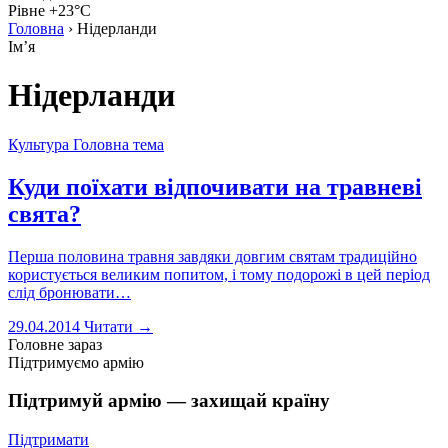
Рівне +23°C
Головна
›
Нідерланди
Імʼя
Нідерланди
Культура
Головна тема
Куди поїхати відпочивати на травневі
свята?
Перша половина травня завдяки довгим святам традиційно
користується великим попитом, і тому подорожі в цей період
слід бронювати…
29.04.2014
Читати →
Головне зараз
Підтримуємо армію
Підтримуй армію — захищай країну
Підтримати