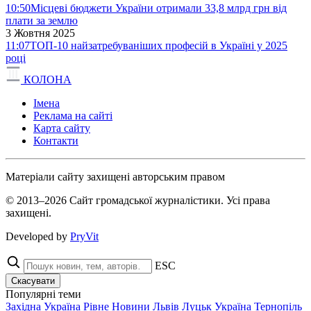
10:50
Місцеві бюджети України отримали 33,8 млрд грн від
плати за землю
3 Жовтня 2025
11:07
ТОП-10 найзатребуваніших професій в Україні у 2025
році
КОЛОНА
Імена
Реклама на сайті
Карта сайту
Контакти
Матеріали сайту захищені авторським правом
© 2013–2026 Сайт громадської журналістики. Усі права
захищені.
Developed by
PryVit
ESC
Скасувати
Популярні теми
Західна Україна
Рівне
Новини
Львів
Луцьк
Україна
Тернопіль