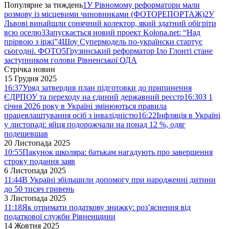
Популярне за тиждень
1
У Рівномому реформатори мали
розмову із місцевими чиновниками (ФОТОРЕПОРТАЖ)
2
У
Львові винайшли сонячний колектор, який здатний обігріти
всю оселю
3
Запускається новий проект Kolona.net: “Над
прірвою з іржі”
4
Шоу Супермодель по-українски стартує
сьогодні. ФОТО
5
Грузинський реформатор Іло Глонті стане
заступником голови Рівненської ОДА
Стрічка новин
15 Грудня 2025
16:37
Уряд затвердив план підготовки до припинення
ЄДРПОУ та переходу на єдиний державний реєстр
16:30
З 1
січня 2026 року в Україні змінюються правила
працевлаштування осіб з інвалідністю
16:22
Інфляція в Україні
у листопаді: яйця подорожчали на понад 12 %, одяг
подешевшав
20 Листопада 2025
10:55
Пакунок школяра: батькам нагадують про завершення
строку подання заяв
6 Листопада 2025
11:44
В Україні збільшили допомогу при народженні дитини
до 50 тисяч гривень
3 Листопада 2025
11:18
Як отримати податкову знижку: роз’яснення від
податкової служби Рівненщини
14 Жовтня 2025