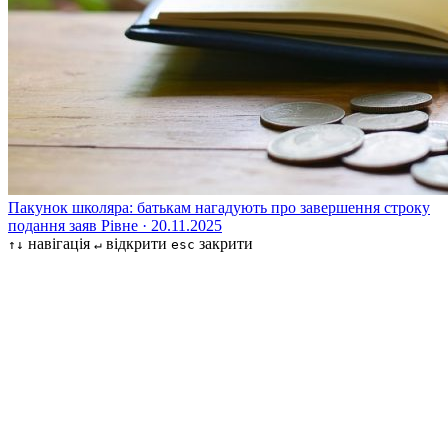
Пакунок школяра: батькам нагадують про завершення строку
подання заяв
Рівне · 20.11.2025
навігація
відкрити
закрити
↑↓
↵
esc