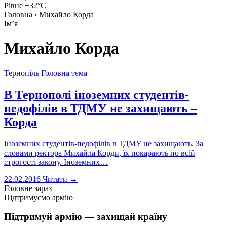
Рівне +32°C
Головна
›
Михайло Корда
Імʼя
Михайло Корда
Тернопіль
Головна тема
В Тернополі іноземних студентів-
педофілів в ТДМУ не захищають –
Корда
Іноземних студентів-педофілів в ТДМУ не захищають. За
словами ректора Михайла Корди, їх покарають по всій
строгості закону. Іноземних…
22.02.2016
Читати →
Головне зараз
Підтримуємо армію
Підтримуй армію — захищай країну