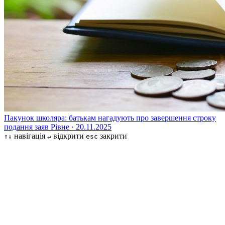
Пакунок школяра: батькам нагадують про завершення строку
подання заяв
Рівне · 20.11.2025
навігація
відкрити
закрити
↑↓
↵
esc