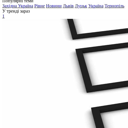
Популярні теми
Західна Україна
Рівне
Новини
Львів
Луцьк
Україна
Тернопіль
У тренді зараз
1