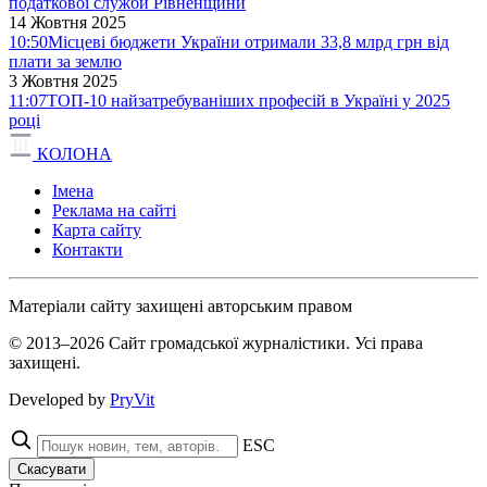
податкової служби Рівненщини
14 Жовтня 2025
10:50
Місцеві бюджети України отримали 33,8 млрд грн від
плати за землю
3 Жовтня 2025
11:07
ТОП-10 найзатребуваніших професій в Україні у 2025
році
КОЛОНА
Імена
Реклама на сайті
Карта сайту
Контакти
Матеріали сайту захищені авторським правом
© 2013–2026 Сайт громадської журналістики. Усі права
захищені.
Developed by
PryVit
ESC
Скасувати