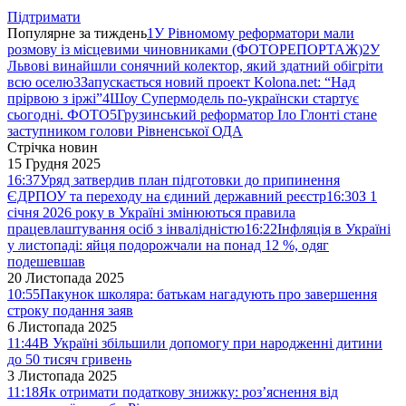
Підтримати
Популярне за тиждень
1
У Рівномому реформатори мали
розмову із місцевими чиновниками (ФОТОРЕПОРТАЖ)
2
У
Львові винайшли сонячний колектор, який здатний обігріти
всю оселю
3
Запускається новий проект Kolona.net: “Над
прірвою з іржі”
4
Шоу Супермодель по-українски стартує
сьогодні. ФОТО
5
Грузинський реформатор Іло Глонті стане
заступником голови Рівненської ОДА
Стрічка новин
15 Грудня 2025
16:37
Уряд затвердив план підготовки до припинення
ЄДРПОУ та переходу на єдиний державний реєстр
16:30
З 1
січня 2026 року в Україні змінюються правила
працевлаштування осіб з інвалідністю
16:22
Інфляція в Україні
у листопаді: яйця подорожчали на понад 12 %, одяг
подешевшав
20 Листопада 2025
10:55
Пакунок школяра: батькам нагадують про завершення
строку подання заяв
6 Листопада 2025
11:44
В Україні збільшили допомогу при народженні дитини
до 50 тисяч гривень
3 Листопада 2025
11:18
Як отримати податкову знижку: роз’яснення від