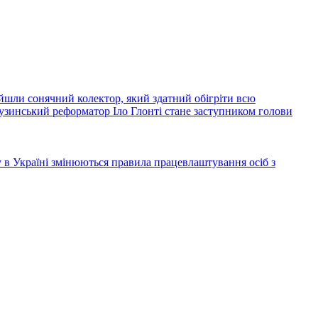
йшли сонячний колектор, який здатний обігріти всю
узинський реформатор Іло Глонті стане заступником голови
ку в Україні змінюються правила працевлаштування осіб з