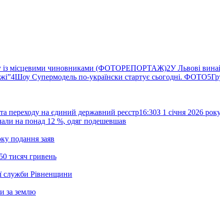
ву із місцевими чиновниками (ФОТОРЕПОРТАЖ)
2
У Львові вина
ржі”
4
Шоу Супермодель по-українски стартує сьогодні. ФОТО
5
Гр
та переходу на єдиний державний реєстр
16:30
З 1 січня 2026 ро
жчали на понад 12 %, одяг подешевшав
ку подання заяв
50 тисяч гривень
ої служби Рівненщини
и за землю