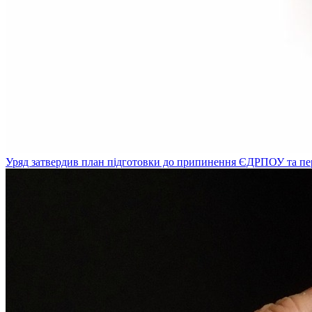
Уряд затвердив план підготовки до припинення ЄДРПОУ та пе