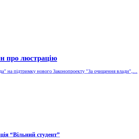
он про люстрацію
влада" на підтримку нового Законопроекту "За очищення влади",…
ція “Вільний студент”