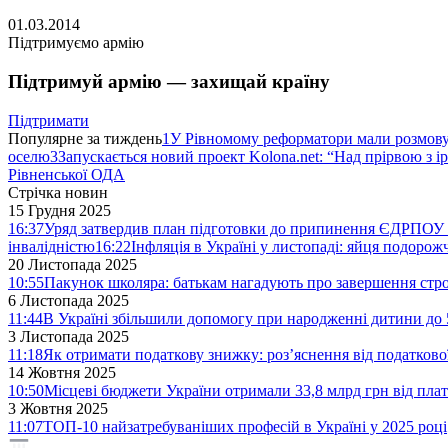
01.03.2014
Підтримуємо армію
Підтримуй армію — захищай країну
Підтримати
Популярне за тиждень
1
У Рівномому реформатори мали розмо
оселю
3
Запускається новий проект Kolona.net: “Над прірвою з і
Рівненської ОДА
Стрічка новин
15 Грудня 2025
16:37
Уряд затвердив план підготовки до припинення ЄДРПОУ 
інвалідністю
16:22
Інфляція в Україні у листопаді: яйця подоро
20 Листопада 2025
10:55
Пакунок школяра: батькам нагадують про завершення стро
6 Листопада 2025
11:44
В Україні збільшили допомогу при народженні дитини до 
3 Листопада 2025
11:18
Як отримати податкову знижку: роз’яснення від податков
14 Жовтня 2025
10:50
Місцеві бюджети України отримали 33,8 млрд грн від плат
3 Жовтня 2025
11:07
ТОП-10 найзатребуваніших професій в Україні у 2025 році