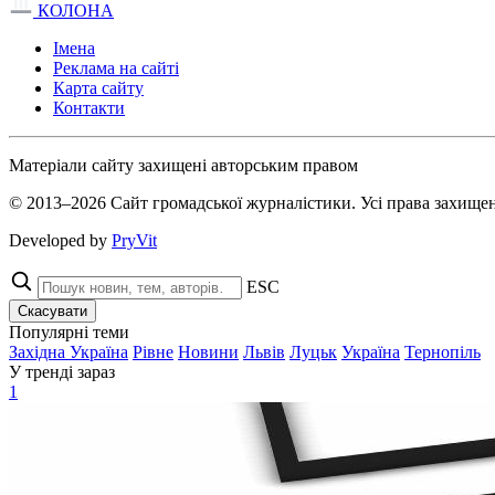
КОЛОНА
Імена
Реклама на сайті
Карта сайту
Контакти
Матеріали сайту захищені авторським правом
© 2013–2026 Сайт громадської журналістики. Усі права захищен
Developed by
PryVit
ESC
Скасувати
Популярні теми
Західна Україна
Рівне
Новини
Львів
Луцьк
Україна
Тернопіль
У тренді зараз
1