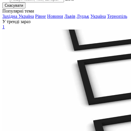
Скасувати
Популярні теми
Західна Україна
Рівне
Новини
Львів
Луцьк
Україна
Тернопіль
У тренді зараз
1