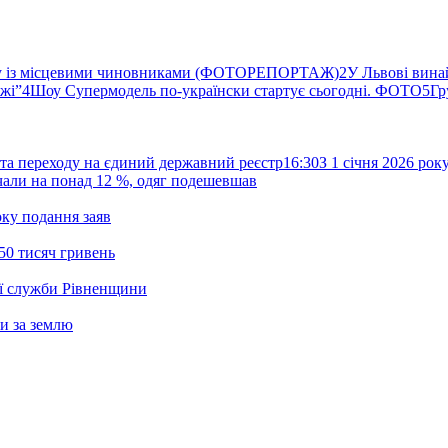
ву із місцевими чиновниками (ФОТОРЕПОРТАЖ)
2
У Львові вина
ржі”
4
Шоу Супермодель по-українски стартує сьогодні. ФОТО
5
Гр
та переходу на єдиний державний реєстр
16:30
З 1 січня 2026 ро
жчали на понад 12 %, одяг подешевшав
ку подання заяв
50 тисяч гривень
ої служби Рівненщини
и за землю