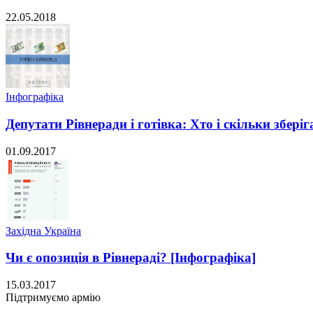
22.05.2018
Інфографіка
Депутати Рівнеради і готівка: Хто і скільки збері
01.09.2017
Західна Україна
Чи є опозиція в Рівнераді? [Інфографіка]
15.03.2017
Підтримуємо армію