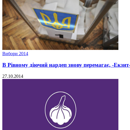
Вибори 2014
В Рівному діючий нардеп знову перемагає, -Екзит
27.10.2014