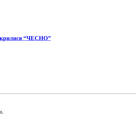
відкрилися “ЧЕСНО”
і.