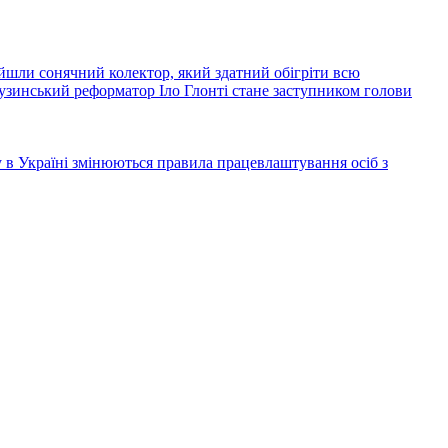
йшли сонячний колектор, який здатний обігріти всю
узинський реформатор Іло Глонті стане заступником голови
ку в Україні змінюються правила працевлаштування осіб з