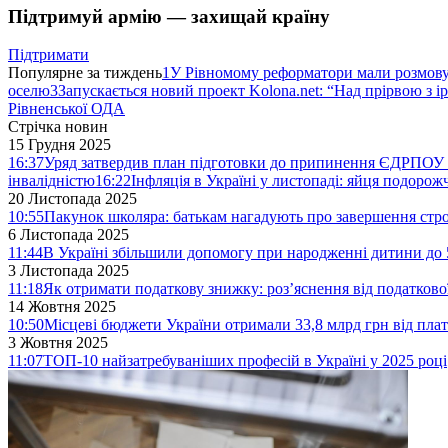
Підтримуй армію — захищай країну
Підтримати
Популярне за тиждень
1
У Рівномому реформатори мали розмо
оселю
3
Запускається новий проект Kolona.net: “Над прірвою з і
Рівненської ОДА
Стрічка новин
15 Грудня 2025
16:37
Уряд затвердив план підготовки до припинення ЄДРПОУ 
інвалідністю
16:22
Інфляція в Україні у листопаді: яйця подоро
20 Листопада 2025
10:55
Пакунок школяра: батькам нагадують про завершення стро
6 Листопада 2025
11:44
В Україні збільшили допомогу при народженні дитини до 
3 Листопада 2025
11:18
Як отримати податкову знижку: роз’яснення від податков
14 Жовтня 2025
10:50
Місцеві бюджети України отримали 33,8 млрд грн від плат
3 Жовтня 2025
11:07
ТОП-10 найзатребуваніших професій в Україні у 2025 році