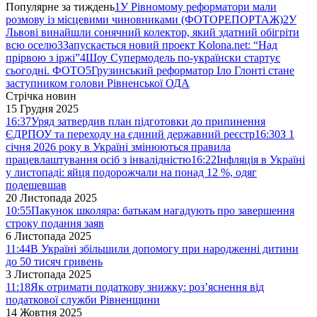
Популярне за тиждень
1
У Рівномому реформатори мали
розмову із місцевими чиновниками (ФОТОРЕПОРТАЖ)
2
У
Львові винайшли сонячний колектор, який здатний обігріти
всю оселю
3
Запускається новий проект Kolona.net: “Над
прірвою з іржі”
4
Шоу Супермодель по-українски стартує
сьогодні. ФОТО
5
Грузинський реформатор Іло Глонті стане
заступником голови Рівненської ОДА
Стрічка новин
15 Грудня 2025
16:37
Уряд затвердив план підготовки до припинення
ЄДРПОУ та переходу на єдиний державний реєстр
16:30
З 1
січня 2026 року в Україні змінюються правила
працевлаштування осіб з інвалідністю
16:22
Інфляція в Україні
у листопаді: яйця подорожчали на понад 12 %, одяг
подешевшав
20 Листопада 2025
10:55
Пакунок школяра: батькам нагадують про завершення
строку подання заяв
6 Листопада 2025
11:44
В Україні збільшили допомогу при народженні дитини
до 50 тисяч гривень
3 Листопада 2025
11:18
Як отримати податкову знижку: роз’яснення від
податкової служби Рівненщини
14 Жовтня 2025