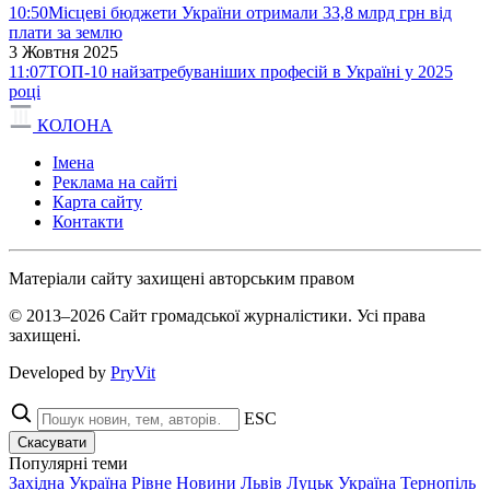
10:50
Місцеві бюджети України отримали 33,8 млрд грн від
плати за землю
3 Жовтня 2025
11:07
ТОП-10 найзатребуваніших професій в Україні у 2025
році
КОЛОНА
Імена
Реклама на сайті
Карта сайту
Контакти
Матеріали сайту захищені авторським правом
© 2013–2026 Сайт громадської журналістики. Усі права
захищені.
Developed by
PryVit
ESC
Скасувати
Популярні теми
Західна Україна
Рівне
Новини
Львів
Луцьк
Україна
Тернопіль