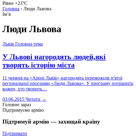
Рівне +23°C
Головна
›
Люди Львова
Імʼя
Люди Львова
Львів
Головна тема
У Львові нагородять людей,які
творять історію міста
11 червня на «Арені Львів» нагородять переможців п'ятої
регіональної програми «Люди Львова». У програму потрапить
кожен, хто творить…
03.06.2015
Читати →
Головне зараз
Підтримуємо армію
Підтримуй армію — захищай країну
Підтримати