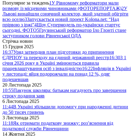
Популярне за тиждень
1
У Рівномому реформатори мали
розмову із місцевими чиновниками (ФОТОРЕПОРТАЖ)
2
У
Львові винайшли сонячний колектор, який здатний обігріти
всю оселю
3
Запускається новий проект Kolona.net: “Над
прірвою з іржі”
4
Шоу Супермодель по-українски стартує
сьогодні. ФОТО
5
Грузинський реформатор Іло Глонті стане
заступником голови Рівненської ОДА
Стрічка новин
15 Грудня 2025
16:37
Уряд затвердив план підготовки до припинення
ЄДРПОУ та переходу на єдиний державний реєстр
16:30
З 1
січня 2026 року в Україні змінюються правила
працевлаштування осіб з інвалідністю
16:22
Інфляція в Україні
у листопаді: яйця подорожчали на понад 12 %, одяг
подешевшав
20 Листопада 2025
10:55
Пакунок школяра: батькам нагадують про завершення
строку подання заяв
6 Листопада 2025
11:44
В Україні збільшили допомогу при народженні дитини
до 50 тисяч гривень
3 Листопада 2025
11:18
Як отримати податкову знижку: роз’яснення від
податкової служби Рівненщини
14 Жовтня 2025