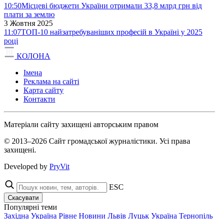
10:50
Місцеві бюджети України отримали 33,8 млрд грн від
плати за землю
3 Жовтня 2025
11:07
ТОП-10 найзатребуваніших професій в Україні у 2025
році
КОЛОНА
Імена
Реклама на сайті
Карта сайту
Контакти
Матеріали сайту захищені авторським правом
© 2013–2026 Сайт громадської журналістики. Усі права
захищені.
Developed by
PryVit
ESC
Скасувати
Популярні теми
Західна Україна
Рівне
Новини
Львів
Луцьк
Україна
Тернопіль