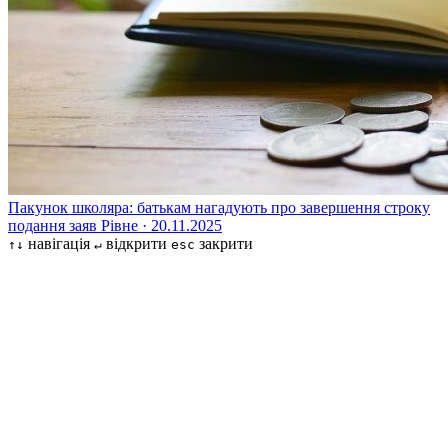
Пакунок школяра: батькам нагадують про завершення строку
подання заяв
Рівне · 20.11.2025
навігація
відкрити
закрити
↑↓
↵
esc