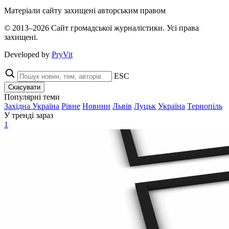
Матеріали сайту захищені авторським правом
© 2013–2026 Сайт громадської журналістики. Усі права
захищені.
Developed by
PryVit
ESC
Скасувати
Популярні теми
Західна Україна
Рівне
Новини
Львів
Луцьк
Україна
Тернопіль
У тренді зараз
1