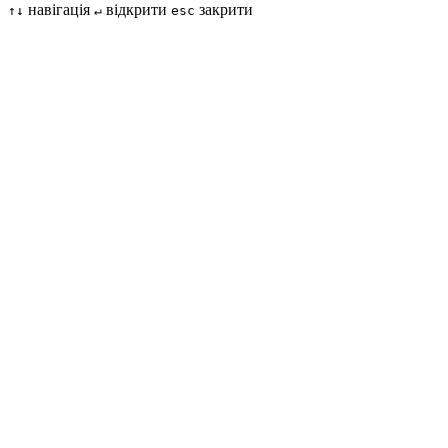
навігація
відкрити
закрити
↑↓
↵
esc