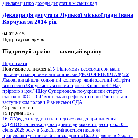
Декларації про доходи депутатів міських рад
Декларація депутата Луцької міської ради Івана
Корчука за 2014 рік
04.07.2015
Підтримуємо армію
Підтримуй армію — захищай країну
Підтримати
Популярне за тиждень
1
У Рівномому реформатори мали
розмову із місцевими чиновниками (ФОТОРЕПОРТАЖ)
2
У
Львові винайшли сонячний колектор, який здатний обігріти
всю оселю
3
Запускається новий проект Kolona.net: “Над
прірвою з іржі”
4
Шоу Супермодель по-українски стартує
сьогодні. ФОТО
5
Грузинський реформатор Іло Глонті стане
заступником голови Рівненської ОДА
Стрічка новин
15 Грудня 2025
16:37
Уряд затвердив план підготовки до припинення
ЄДРПОУ та переходу на єдиний державний реєстр
16:30
З 1
січня 2026 року в Україні змінюються правила
працевлаштування осіб з інвалідністю
16:22
Інфляція в Україні