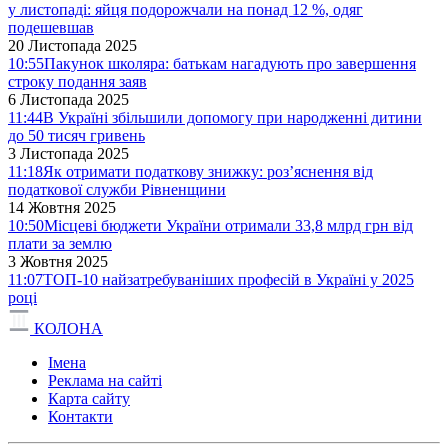
у листопаді: яйця подорожчали на понад 12 %, одяг
подешевшав
20 Листопада 2025
10:55
Пакунок школяра: батькам нагадують про завершення
строку подання заяв
6 Листопада 2025
11:44
В Україні збільшили допомогу при народженні дитини
до 50 тисяч гривень
3 Листопада 2025
11:18
Як отримати податкову знижку: роз’яснення від
податкової служби Рівненщини
14 Жовтня 2025
10:50
Місцеві бюджети України отримали 33,8 млрд грн від
плати за землю
3 Жовтня 2025
11:07
ТОП-10 найзатребуваніших професій в Україні у 2025
році
КОЛОНА
Імена
Реклама на сайті
Карта сайту
Контакти