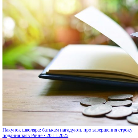
Пакунок школяра: батькам нагадують про завершення строку
подання заяв
Рівне · 20.11.2025