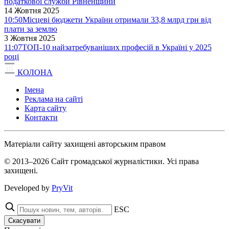
податкової служби Рівненщини
14 Жовтня 2025
10:50
Місцеві бюджети України отримали 33,8 млрд грн від
плати за землю
3 Жовтня 2025
11:07
ТОП-10 найзатребуваніших професій в Україні у 2025
році
КОЛОНА
Імена
Реклама на сайті
Карта сайту
Контакти
Матеріали сайту захищені авторським правом
© 2013–2026 Сайт громадської журналістики. Усі права
захищені.
Developed by
PryVit
ESC
Скасувати