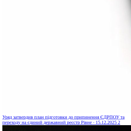
Уряд затвердив план підготовки до припинення ЄДРПОУ та
переходу на єдиний державний реєстр
Рівне · 15.12.2025
2