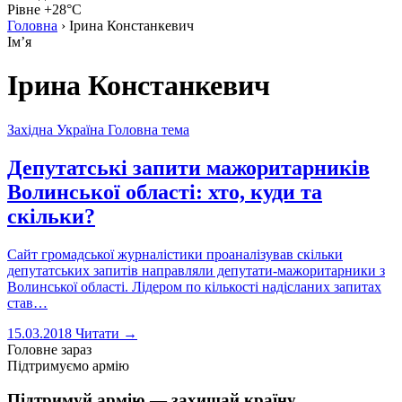
Рівне +28°C
Головна
›
Ірина Констанкевич
Імʼя
Ірина Констанкевич
Західна Україна
Головна тема
Депутатські запити мажоритарників
Волинської області: хто, куди та
скільки?
Сайт громадської журналістики проаналізував скільки
депутатських запитів направляли депутати-мажоритарники з
Волинської області. Лідером по кількості надісланих запитах
став…
15.03.2018
Читати →
Головне зараз
Підтримуємо армію
Підтримуй армію — захищай країну