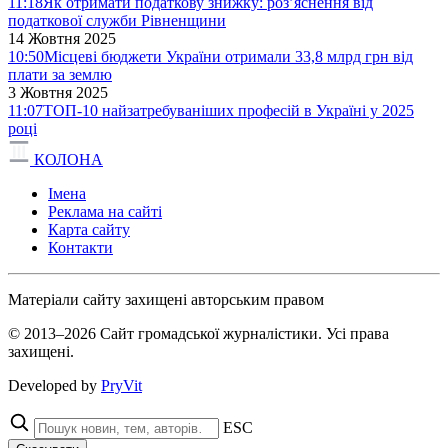
11:18
Як отримати податкову знижку: роз’яснення від
податкової служби Рівненщини
14 Жовтня 2025
10:50
Місцеві бюджети України отримали 33,8 млрд грн від
плати за землю
3 Жовтня 2025
11:07
ТОП-10 найзатребуваніших професій в Україні у 2025
році
КОЛОНА
Імена
Реклама на сайті
Карта сайту
Контакти
Матеріали сайту захищені авторським правом
© 2013–2026 Сайт громадської журналістики. Усі права
захищені.
Developed by
PryVit
ESC