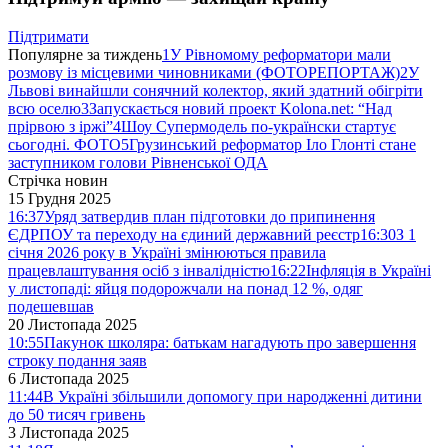
Підтримати
Популярне за тиждень
1
У Рівномому реформатори мали
розмову із місцевими чиновниками (ФОТОРЕПОРТАЖ)
2
У
Львові винайшли сонячний колектор, який здатний обігріти
всю оселю
3
Запускається новий проект Kolona.net: “Над
прірвою з іржі”
4
Шоу Супермодель по-українски стартує
сьогодні. ФОТО
5
Грузинський реформатор Іло Глонті стане
заступником голови Рівненської ОДА
Стрічка новин
15 Грудня 2025
16:37
Уряд затвердив план підготовки до припинення
ЄДРПОУ та переходу на єдиний державний реєстр
16:30
З 1
січня 2026 року в Україні змінюються правила
працевлаштування осіб з інвалідністю
16:22
Інфляція в Україні
у листопаді: яйця подорожчали на понад 12 %, одяг
подешевшав
20 Листопада 2025
10:55
Пакунок школяра: батькам нагадують про завершення
строку подання заяв
6 Листопада 2025
11:44
В Україні збільшили допомогу при народженні дитини
до 50 тисяч гривень
3 Листопада 2025