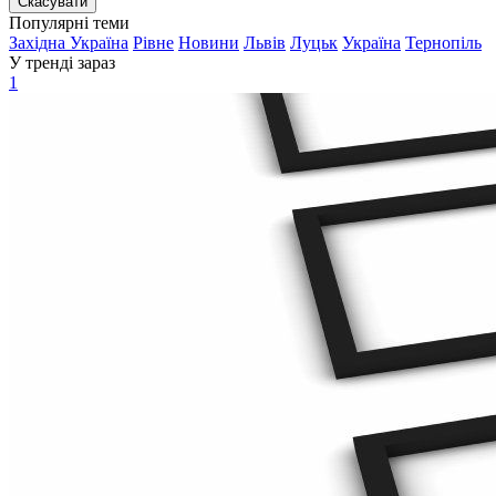
Скасувати
Популярні теми
Західна Україна
Рівне
Новини
Львів
Луцьк
Україна
Тернопіль
У тренді зараз
1