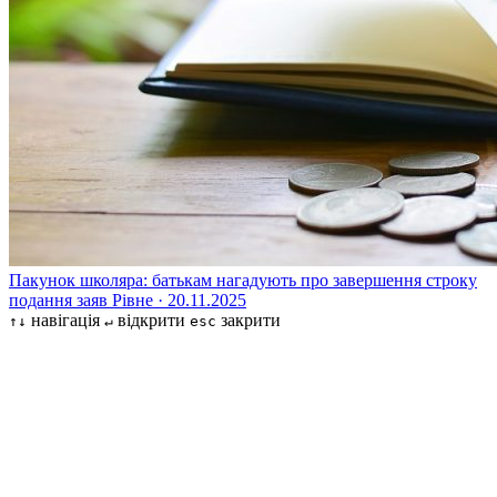
Пакунок школяра: батькам нагадують про завершення строку
подання заяв
Рівне · 20.11.2025
навігація
відкрити
закрити
↑↓
↵
esc