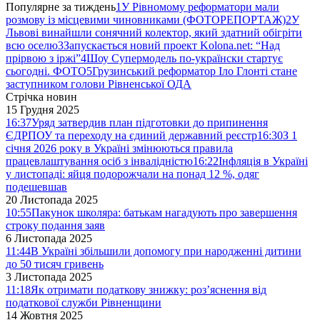
Популярне за тиждень
1
У Рівномому реформатори мали
розмову із місцевими чиновниками (ФОТОРЕПОРТАЖ)
2
У
Львові винайшли сонячний колектор, який здатний обігріти
всю оселю
3
Запускається новий проект Kolona.net: “Над
прірвою з іржі”
4
Шоу Супермодель по-українски стартує
сьогодні. ФОТО
5
Грузинський реформатор Іло Глонті стане
заступником голови Рівненської ОДА
Стрічка новин
15 Грудня 2025
16:37
Уряд затвердив план підготовки до припинення
ЄДРПОУ та переходу на єдиний державний реєстр
16:30
З 1
січня 2026 року в Україні змінюються правила
працевлаштування осіб з інвалідністю
16:22
Інфляція в Україні
у листопаді: яйця подорожчали на понад 12 %, одяг
подешевшав
20 Листопада 2025
10:55
Пакунок школяра: батькам нагадують про завершення
строку подання заяв
6 Листопада 2025
11:44
В Україні збільшили допомогу при народженні дитини
до 50 тисяч гривень
3 Листопада 2025
11:18
Як отримати податкову знижку: роз’яснення від
податкової служби Рівненщини
14 Жовтня 2025