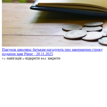
Пакунок школяра: батькам нагадують про завершення строку
подання заяв
Рівне · 20.11.2025
навігація
відкрити
закрити
↑↓
↵
esc