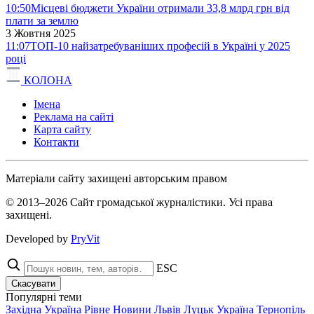
10:50
Місцеві бюджети України отримали 33,8 млрд грн від
плати за землю
3 Жовтня 2025
11:07
ТОП-10 найзатребуваніших професій в Україні у 2025
році
КОЛОНА
Імена
Реклама на сайті
Карта сайту
Контакти
Матеріали сайту захищені авторським правом
© 2013–2026 Сайт громадської журналістики. Усі права
захищені.
Developed by
PryVit
ESC
Скасувати
Популярні теми
Західна Україна
Рівне
Новини
Львів
Луцьк
Україна
Тернопіль