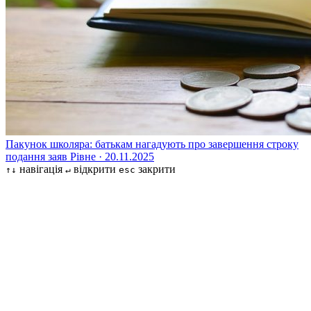
Пакунок школяра: батькам нагадують про завершення строку
подання заяв
Рівне · 20.11.2025
навігація
відкрити
закрити
↑↓
↵
esc