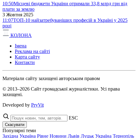
10:50
Місцеві бюджети України отримали 33,8 млрд грн від
плати за землю
3 Жовтня 2025
11:07
ТОП-10 найзатребуваніших професій в Україні у 2025
році
КОЛОНА
Імена
Реклама на сайті
Карта сайту
Контакти
Матеріали сайту захищені авторським правом
© 2013–2026 Сайт громадської журналістики. Усі права
захищені.
Developed by
PryVit
ESC
Скасувати
Популярні теми
Західна Україна
Рівне
Новини
Львів
Луцьк
Україна
Тернопіль