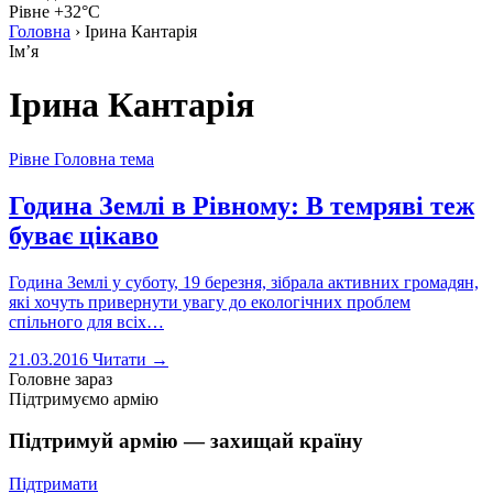
Рівне +32°C
Головна
›
Ірина Кантарія
Імʼя
Ірина Кантарія
Рівне
Головна тема
Година Землі в Рівному: В темряві теж
буває цікаво
Година Землі у суботу, 19 березня, зібрала активних громадян,
які хочуть привернути увагу до екологічних проблем
спільного для всіх…
21.03.2016
Читати →
Головне зараз
Підтримуємо армію
Підтримуй армію — захищай країну
Підтримати