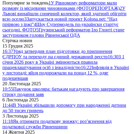
Популярне за тиждень
1
У Рівномому реформатори мали
розмову із місцевими чиновниками (ФОТОРЕПОРТАЖ)
2
У
Львові винайшли сонячний колектор, який здатний обігріти
всю оселю
3
Запускається новий проект Kolona.net: “Над
прірвою з іржі”
4
Шоу Супермодель по-українски стартує
сьогодні. ФОТО
5
Грузинський реформатор Іло Глонті стане
заступником голови Рівненської ОДА
Стрічка новин
15 Грудня 2025
16:37
Уряд затвердив план підготовки до припинення
ЄДРПОУ та переходу на єдиний державний реєстр
16:30
З 1
січня 2026 року в Україні змінюються правила
працевлаштування осіб з інвалідністю
16:22
Інфляція в Україні
у листопаді: яйця подорожчали на понад 12 %, одяг
подешевшав
20 Листопада 2025
10:55
Пакунок школяра: батькам нагадують про завершення
строку подання заяв
6 Листопада 2025
11:44
В Україні збільшили допомогу при народженні дитини
до 50 тисяч гривень
3 Листопада 2025
11:18
Як отримати податкову знижку: роз’яснення від
податкової служби Рівненщини
14 Жовтня 2025