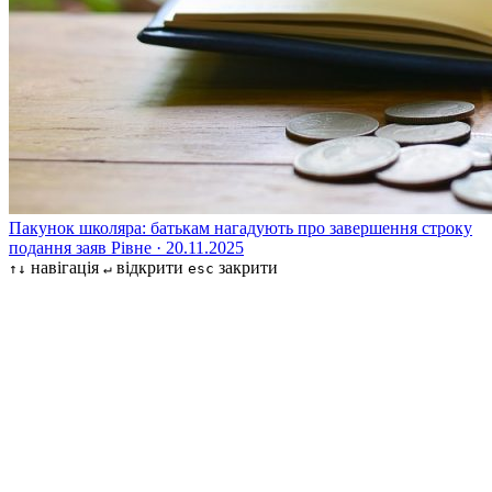
Пакунок школяра: батькам нагадують про завершення строку
подання заяв
Рівне · 20.11.2025
навігація
відкрити
закрити
↑↓
↵
esc