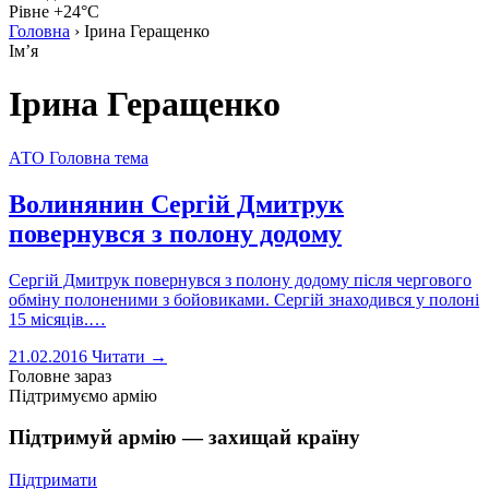
Рівне +24°C
Головна
›
Ірина Геращенко
Імʼя
Ірина Геращенко
АТО
Головна тема
Волинянин Сергій Дмитрук
повернувся з полону додому
Сергій Дмитрук повернувся з полону додому після чергового
обміну полоненими з бойовиками. Сергій знаходився у полоні
15 місяців.…
21.02.2016
Читати →
Головне зараз
Підтримуємо армію
Підтримуй армію — захищай країну
Підтримати