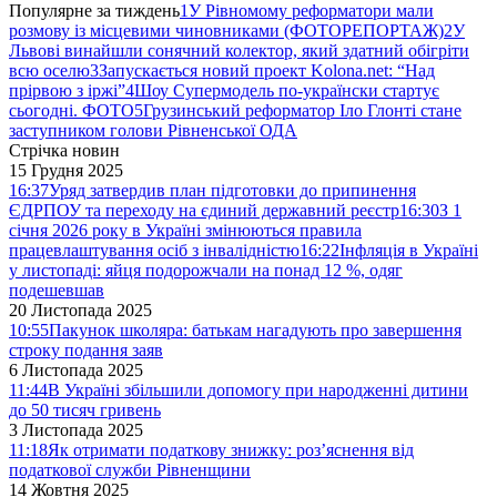
Популярне за тиждень
1
У Рівномому реформатори мали
розмову із місцевими чиновниками (ФОТОРЕПОРТАЖ)
2
У
Львові винайшли сонячний колектор, який здатний обігріти
всю оселю
3
Запускається новий проект Kolona.net: “Над
прірвою з іржі”
4
Шоу Супермодель по-українски стартує
сьогодні. ФОТО
5
Грузинський реформатор Іло Глонті стане
заступником голови Рівненської ОДА
Стрічка новин
15 Грудня 2025
16:37
Уряд затвердив план підготовки до припинення
ЄДРПОУ та переходу на єдиний державний реєстр
16:30
З 1
січня 2026 року в Україні змінюються правила
працевлаштування осіб з інвалідністю
16:22
Інфляція в Україні
у листопаді: яйця подорожчали на понад 12 %, одяг
подешевшав
20 Листопада 2025
10:55
Пакунок школяра: батькам нагадують про завершення
строку подання заяв
6 Листопада 2025
11:44
В Україні збільшили допомогу при народженні дитини
до 50 тисяч гривень
3 Листопада 2025
11:18
Як отримати податкову знижку: роз’яснення від
податкової служби Рівненщини
14 Жовтня 2025