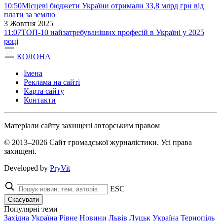
10:50
Місцеві бюджети України отримали 33,8 млрд грн від
плати за землю
3 Жовтня 2025
11:07
ТОП-10 найзатребуваніших професій в Україні у 2025
році
КОЛОНА
Імена
Реклама на сайті
Карта сайту
Контакти
Матеріали сайту захищені авторським правом
© 2013–2026 Сайт громадської журналістики. Усі права
захищені.
Developed by
PryVit
ESC
Скасувати
Популярні теми
Західна Україна
Рівне
Новини
Львів
Луцьк
Україна
Тернопіль