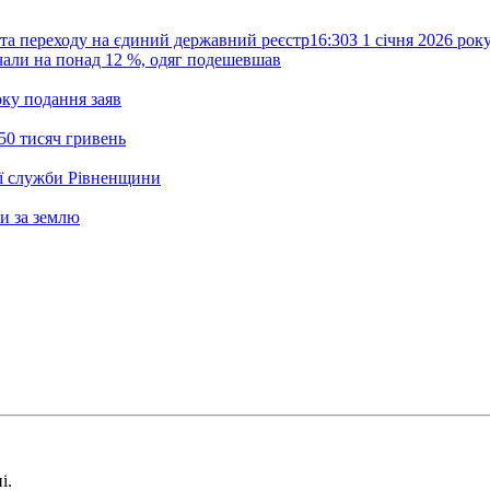
та переходу на єдиний державний реєстр
16:30
З 1 січня 2026 ро
жчали на понад 12 %, одяг подешевшав
ку подання заяв
50 тисяч гривень
ої служби Рівненщини
и за землю
і.