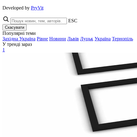
Developed by
PryVit
ESC
Скасувати
Популярні теми
Західна Україна
Рівне
Новини
Львів
Луцьк
Україна
Тернопіль
У тренді зараз
1