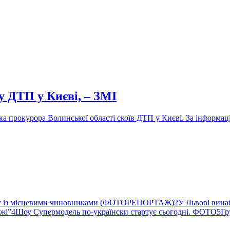
у ДТП у Києві, – ЗМІ
ка прокурора Волинської області скоїв ДТП у Києві. За інформа
ву із місцевими чиновниками (ФОТОРЕПОРТАЖ)
2
У Львові вина
ржі”
4
Шоу Супермодель по-українски стартує сьогодні. ФОТО
5
Гр