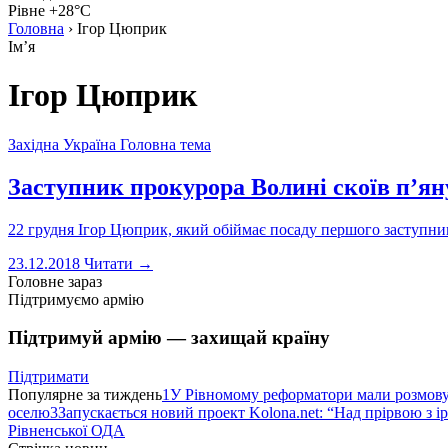
Рівне +28°C
Головна
›
Ігор Цюприк
Імʼя
Ігор Цюприк
Західна Україна
Головна тема
Заступник прокурора Волині скоїв п’ян
22 грудня Ігор Цюприк, який обіймає посаду першого заступни
23.12.2018
Читати →
Головне зараз
Підтримуємо армію
Підтримуй армію — захищай країну
Підтримати
Популярне за тиждень
1
У Рівномому реформатори мали розмо
оселю
3
Запускається новий проект Kolona.net: “Над прірвою з і
Рівненської ОДА