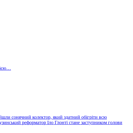
цією…
йшли сонячний колектор, який здатний обігріти всю
узинський реформатор Іло Глонті стане заступником голови