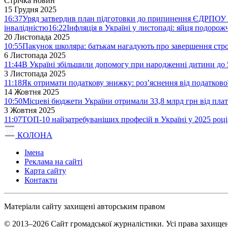
Стрічка новин
15 Грудня 2025
16:37
Уряд затвердив план підготовки до припинення ЄДРПОУ 
інвалідністю
16:22
Інфляція в Україні у листопаді: яйця подоро
20 Листопада 2025
10:55
Пакунок школяра: батькам нагадують про завершення стро
6 Листопада 2025
11:44
В Україні збільшили допомогу при народженні дитини до 
3 Листопада 2025
11:18
Як отримати податкову знижку: роз’яснення від податков
14 Жовтня 2025
10:50
Місцеві бюджети України отримали 33,8 млрд грн від плат
3 Жовтня 2025
11:07
ТОП-10 найзатребуваніших професій в Україні у 2025 році
КОЛОНА
Імена
Реклама на сайті
Карта сайту
Контакти
Матеріали сайту захищені авторським правом
© 2013–2026 Сайт громадської журналістики. Усі права захищен