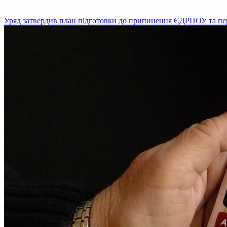
Уряд затвердив план підготовки до припинення ЄДРПОУ та пе