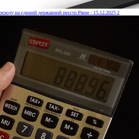
реходу на єдиний державний реєстр
Рівне · 15.12.2025
2