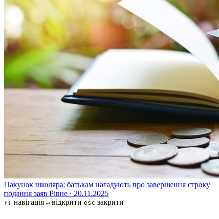
Пакунок школяра: батькам нагадують про завершення строку
подання заяв
Рівне · 20.11.2025
навігація
відкрити
закрити
↑↓
↵
esc