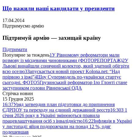
Що нажили наші кандидати у президенти
17.04.2014
Підтримуємо армію
Підтримуй армію — захищай країну
Підтримати
Популярне за тиждень
1
У Рівномому реформатори мали
розмову із місцевими чиновниками (ФОТОРЕПОРТАЖ)
2
У
Львові винайшли сонячний колектор, який здатний обігріти
всю оселю
3
Запускається новий проект Kolona.net: “Над
прірвою з іржі”
4
Шоу Супермодель по-українски стартує
сьогодні. ФОТО
5
Грузинський реформатор Іло Глонті стане
заступником голови Рівненської ОДА
Стрічка новин
15 Грудня 2025
16:37
Уряд затвердив план підготовки до припинення
ЄДРПОУ та переходу на єдиний державний реєстр
16:30
З 1
січня 2026 року в Україні змінюються правила
працевлаштування осіб з інвалідністю
16:22
Інфляція в Україні
у листопаді: яйця подорожчали на понад 12 %, одяг
подешевшав