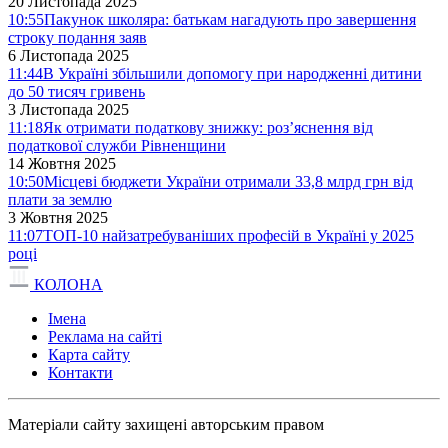
20 Листопада 2025
10:55
Пакунок школяра: батькам нагадують про завершення
строку подання заяв
6 Листопада 2025
11:44
В Україні збільшили допомогу при народженні дитини
до 50 тисяч гривень
3 Листопада 2025
11:18
Як отримати податкову знижку: роз’яснення від
податкової служби Рівненщини
14 Жовтня 2025
10:50
Місцеві бюджети України отримали 33,8 млрд грн від
плати за землю
3 Жовтня 2025
11:07
ТОП-10 найзатребуваніших професій в Україні у 2025
році
КОЛОНА
Імена
Реклама на сайті
Карта сайту
Контакти
Матеріали сайту захищені авторським правом