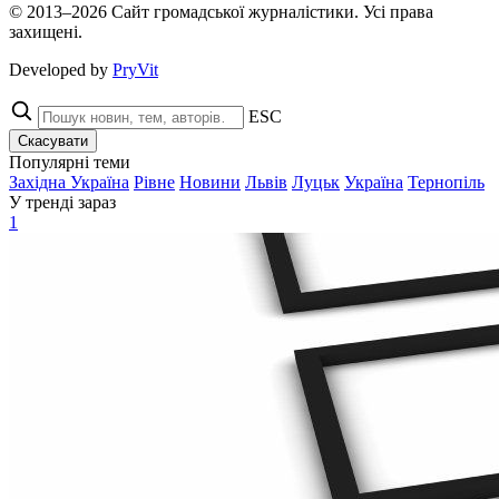
© 2013–2026 Сайт громадської журналістики. Усі права
захищені.
Developed by
PryVit
ESC
Скасувати
Популярні теми
Західна Україна
Рівне
Новини
Львів
Луцьк
Україна
Тернопіль
У тренді зараз
1