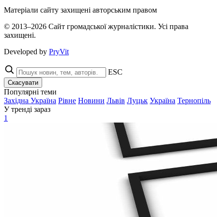
Матеріали сайту захищені авторським правом
© 2013–2026 Сайт громадської журналістики. Усі права
захищені.
Developed by
PryVit
ESC
Скасувати
Популярні теми
Західна Україна
Рівне
Новини
Львів
Луцьк
Україна
Тернопіль
У тренді зараз
1