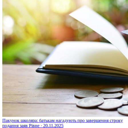
Пакунок школяра: батькам нагадують про завершення строку
подання заяв
Рівне · 20.11.2025