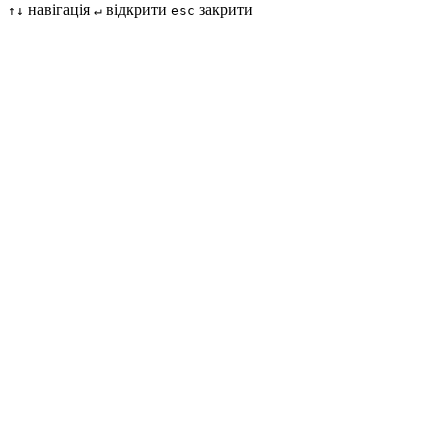
навігація
відкрити
закрити
↑↓
↵
esc