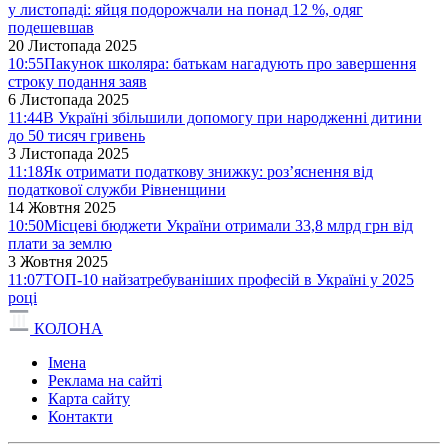
у листопаді: яйця подорожчали на понад 12 %, одяг
подешевшав
20 Листопада 2025
10:55
Пакунок школяра: батькам нагадують про завершення
строку подання заяв
6 Листопада 2025
11:44
В Україні збільшили допомогу при народженні дитини
до 50 тисяч гривень
3 Листопада 2025
11:18
Як отримати податкову знижку: роз’яснення від
податкової служби Рівненщини
14 Жовтня 2025
10:50
Місцеві бюджети України отримали 33,8 млрд грн від
плати за землю
3 Жовтня 2025
11:07
ТОП-10 найзатребуваніших професій в Україні у 2025
році
КОЛОНА
Імена
Реклама на сайті
Карта сайту
Контакти