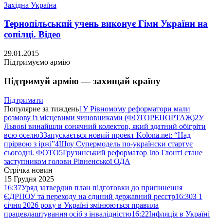
Західна Україна
Тернопільський учень виконує Гімн України на
сопілці. Відео
29.01.2015
Підтримуємо армію
Підтримуй армію — захищай країну
Підтримати
Популярне за тиждень
1
У Рівномому реформатори мали
розмову із місцевими чиновниками (ФОТОРЕПОРТАЖ)
2
У
Львові винайшли сонячний колектор, який здатний обігріти
всю оселю
3
Запускається новий проект Kolona.net: “Над
прірвою з іржі”
4
Шоу Супермодель по-українски стартує
сьогодні. ФОТО
5
Грузинський реформатор Іло Глонті стане
заступником голови Рівненської ОДА
Стрічка новин
15 Грудня 2025
16:37
Уряд затвердив план підготовки до припинення
ЄДРПОУ та переходу на єдиний державний реєстр
16:30
З 1
січня 2026 року в Україні змінюються правила
працевлаштування осіб з інвалідністю
16:22
Інфляція в Україні