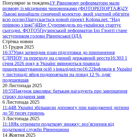
Популярне за тиждень
1
У Рівномому реформатори мали
розмову із місцевими чиновниками (ФОТОРЕПОРТАЖ)
2
У
Львові винайшли сонячний колектор, який здатний обігріти
всю оселю
3
Запускається новий проект Kolona.net: “Над
прірвою з іржі”
4
Шоу Супермодель по-українски стартує
сьогодні. ФОТО
5
Грузинський реформатор Іло Глонті стане
заступником голови Рівненської ОДА
Стрічка новин
15 Грудня 2025
16:37
Уряд затвердив план підготовки до припинення
ЄДРПОУ та переходу на єдиний державний реєстр
16:30
З 1
січня 2026 року в Україні змінюються правила
працевлаштування осіб з інвалідністю
16:22
Інфляція в Україні
у листопаді: яйця подорожчали на понад 12 %, одяг
подешевшав
20 Листопада 2025
10:55
Пакунок школяра: батькам нагадують про завершення
строку подання заяв
6 Листопада 2025
11:44
В Україні збільшили допомогу при народженні дитини
до 50 тисяч гривень
3 Листопада 2025
11:18
Як отримати податкову знижку: роз’яснення від
податкової служби Рівненщини
14 Жовтня 2025