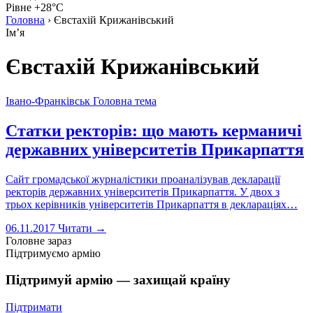
Рівне +28°C
Головна
›
Євстахій Крижанівський
Імʼя
Євстахій Крижанівський
Івано-Франківськ
Головна тема
Статки ректорів: що мають керманичі
державних університетів Прикарпаття
Сайт громадської журналістики проаналізував декларації
ректорів державних університетів Прикарпаття. У двох з
трьох керівників університетів Прикарпаття в деклараціях…
06.11.2017
Читати →
Головне зараз
Підтримуємо армію
Підтримуй армію — захищай країну
Підтримати