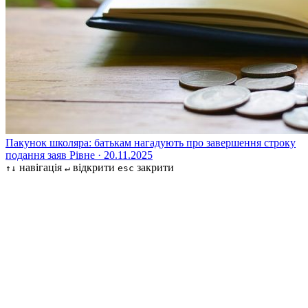
Пакунок школяра: батькам нагадують про завершення строку
подання заяв
Рівне · 20.11.2025
навігація
відкрити
закрити
↑↓
↵
esc