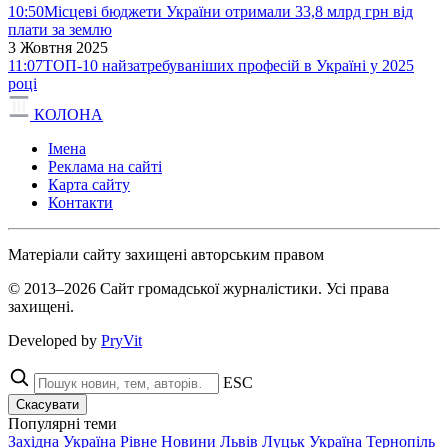
10:50
Місцеві бюджети України отримали 33,8 млрд грн від
плати за землю
3 Жовтня 2025
11:07
ТОП-10 найзатребуваніших професій в Україні у 2025
році
КОЛОНА
Імена
Реклама на сайті
Карта сайту
Контакти
Матеріали сайту захищені авторським правом
© 2013–2026 Сайт громадської журналістики. Усі права
захищені.
Developed by
PryVit
ESC
Скасувати
Популярні теми
Західна Україна
Рівне
Новини
Львів
Луцьк
Україна
Тернопіль