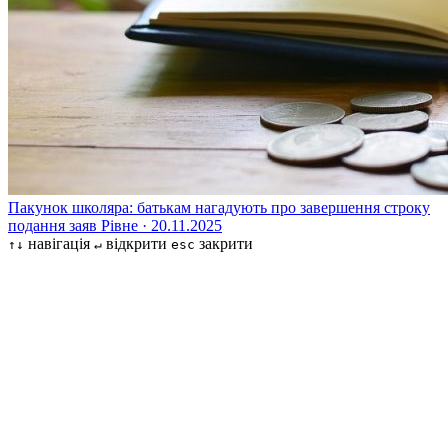
Пакунок школяра: батькам нагадують про завершення строку
подання заяв
Рівне · 20.11.2025
навігація
відкрити
закрити
↑↓
↵
esc