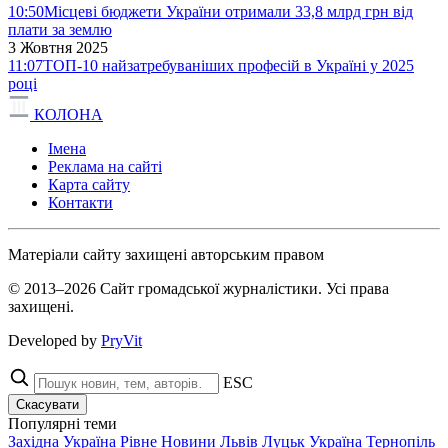
10:50
Місцеві бюджети України отримали 33,8 млрд грн від
плати за землю
3 Жовтня 2025
11:07
ТОП-10 найзатребуваніших професій в Україні у 2025
році
КОЛОНА
Імена
Реклама на сайті
Карта сайту
Контакти
Матеріали сайту захищені авторським правом
© 2013–2026 Сайт громадської журналістики. Усі права
захищені.
Developed by
PryVit
ESC
Скасувати
Популярні теми
Західна Україна
Рівне
Новини
Львів
Луцьк
Україна
Тернопіль