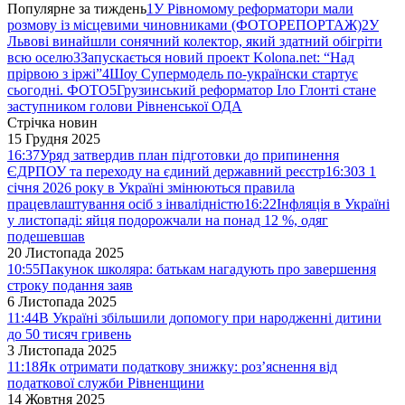
Популярне за тиждень
1
У Рівномому реформатори мали
розмову із місцевими чиновниками (ФОТОРЕПОРТАЖ)
2
У
Львові винайшли сонячний колектор, який здатний обігріти
всю оселю
3
Запускається новий проект Kolona.net: “Над
прірвою з іржі”
4
Шоу Супермодель по-українски стартує
сьогодні. ФОТО
5
Грузинський реформатор Іло Глонті стане
заступником голови Рівненської ОДА
Стрічка новин
15 Грудня 2025
16:37
Уряд затвердив план підготовки до припинення
ЄДРПОУ та переходу на єдиний державний реєстр
16:30
З 1
січня 2026 року в Україні змінюються правила
працевлаштування осіб з інвалідністю
16:22
Інфляція в Україні
у листопаді: яйця подорожчали на понад 12 %, одяг
подешевшав
20 Листопада 2025
10:55
Пакунок школяра: батькам нагадують про завершення
строку подання заяв
6 Листопада 2025
11:44
В Україні збільшили допомогу при народженні дитини
до 50 тисяч гривень
3 Листопада 2025
11:18
Як отримати податкову знижку: роз’яснення від
податкової служби Рівненщини
14 Жовтня 2025