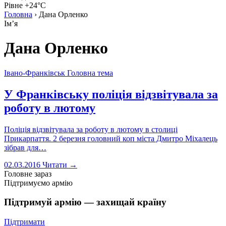
Рівне +24°C
Головна
›
Дана Орленко
Імʼя
Дана Орленко
Івано-Франківськ
Головна тема
У Франківську поліція відзвітувала за
роботу в лютому
Поліція відзвітувала за роботу в лютому в столиці
Прикарпаття. 2 березня головний коп міста Дмитро Міхалець
зібрав для…
02.03.2016
Читати →
Головне зараз
Підтримуємо армію
Підтримуй армію — захищай країну
Підтримати