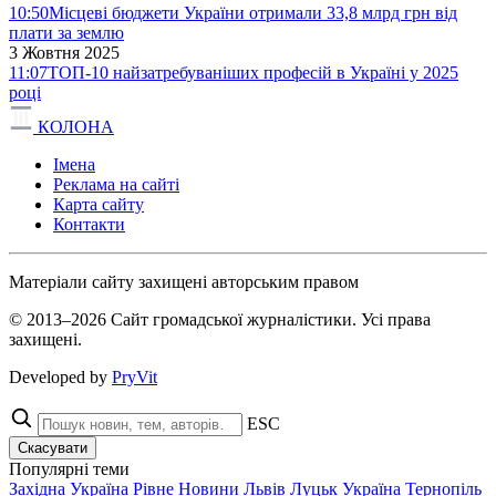
10:50
Місцеві бюджети України отримали 33,8 млрд грн від
плати за землю
3 Жовтня 2025
11:07
ТОП-10 найзатребуваніших професій в Україні у 2025
році
КОЛОНА
Імена
Реклама на сайті
Карта сайту
Контакти
Матеріали сайту захищені авторським правом
© 2013–2026 Сайт громадської журналістики. Усі права
захищені.
Developed by
PryVit
ESC
Скасувати
Популярні теми
Західна Україна
Рівне
Новини
Львів
Луцьк
Україна
Тернопіль