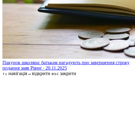
Пакунок школяра: батькам нагадують про завершення строку
подання заяв
Рівне · 20.11.2025
навігація
відкрити
закрити
↑↓
↵
esc