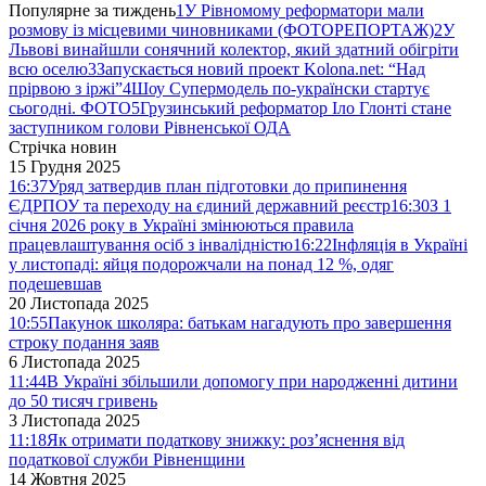
Популярне за тиждень
1
У Рівномому реформатори мали
розмову із місцевими чиновниками (ФОТОРЕПОРТАЖ)
2
У
Львові винайшли сонячний колектор, який здатний обігріти
всю оселю
3
Запускається новий проект Kolona.net: “Над
прірвою з іржі”
4
Шоу Супермодель по-українски стартує
сьогодні. ФОТО
5
Грузинський реформатор Іло Глонті стане
заступником голови Рівненської ОДА
Стрічка новин
15 Грудня 2025
16:37
Уряд затвердив план підготовки до припинення
ЄДРПОУ та переходу на єдиний державний реєстр
16:30
З 1
січня 2026 року в Україні змінюються правила
працевлаштування осіб з інвалідністю
16:22
Інфляція в Україні
у листопаді: яйця подорожчали на понад 12 %, одяг
подешевшав
20 Листопада 2025
10:55
Пакунок школяра: батькам нагадують про завершення
строку подання заяв
6 Листопада 2025
11:44
В Україні збільшили допомогу при народженні дитини
до 50 тисяч гривень
3 Листопада 2025
11:18
Як отримати податкову знижку: роз’яснення від
податкової служби Рівненщини
14 Жовтня 2025