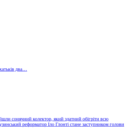
зхатьків два…
йшли сонячний колектор, який здатний обігріти всю
узинський реформатор Іло Глонті стане заступником голови