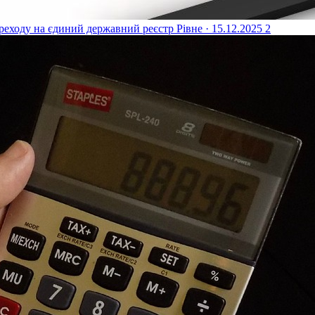
реходу на єдиний державний реєстр
Рівне · 15.12.2025
2