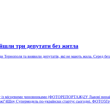
айшли три депутати без житла
и Тернополя та виявили депутатів, які не мають жила. Серед бе
ву із місцевими чиновниками (ФОТОРЕПОРТАЖ)
2
У Львові вина
ржі”
4
Шоу Супермодель по-українски стартує сьогодні. ФОТО
5
Гр