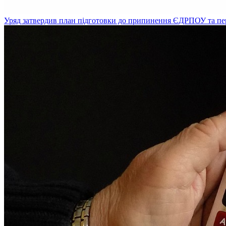
Уряд затвердив план підготовки до припинення ЄДРПОУ та пе