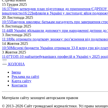
Стрічка новин
15 Грудня 2025
16:37
Уряд затвердив план підготовки до припинення ЄДРПОУ 
інвалідністю
16:22
Інфляція в Україні у листопаді: яйця подоро
20 Листопада 2025
10:55
Пакунок школяра: батькам нагадують про завершення стро
6 Листопада 2025
11:44
В Україні збільшили допомогу при народженні дитини до 
3 Листопада 2025
11:18
Як отримати податкову знижку: роз’яснення від податков
14 Жовтня 2025
10:50
Місцеві бюджети України отримали 33,8 млрд грн від плат
3 Жовтня 2025
11:07
ТОП-10 найзатребуваніших професій в Україні у 2025 році
КОЛОНА
Імена
Реклама на сайті
Карта сайту
Контакти
Матеріали сайту захищені авторським правом
© 2013–2026 Сайт громадської журналістики. Усі права захищен