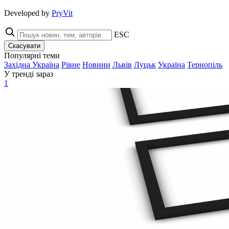
Developed by
PryVit
ESC
Скасувати
Популярні теми
Західна Україна
Рівне
Новини
Львів
Луцьк
Україна
Тернопіль
У тренді зараз
1