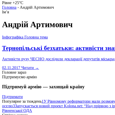
Рівне +25°C
Головна
›
Андрій Артимович
Імʼя
Андрій Артимович
Інфографіка
Головна тема
Тернопільські безхатьки: активісти зн
Активісти руху ЧЕСНО дослідили декларації депутатів міськрад
02.11.2017
Читати →
Головне зараз
Підтримуємо армію
Підтримуй армію — захищай країну
Підтримати
Популярне за тиждень
1
У Рівномому реформатори мали розмо
оселю
3
Запускається новий проект Kolona.net: “Над прірвою з і
Рівненської ОДА