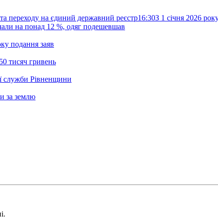
та переходу на єдиний державний реєстр
16:30
З 1 січня 2026 ро
жчали на понад 12 %, одяг подешевшав
ку подання заяв
50 тисяч гривень
ої служби Рівненщини
и за землю
і.