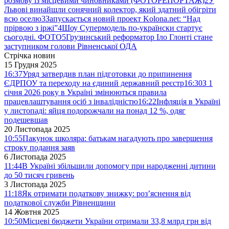
розмову із місцевими чиновниками (ФОТОРЕПОРТАЖ)
2
У
Львові винайшли сонячний колектор, який здатний обігріти
всю оселю
3
Запускається новий проект Kolona.net: “Над
прірвою з іржі”
4
Шоу Супермодель по-українски стартує
сьогодні. ФОТО
5
Грузинський реформатор Іло Глонті стане
заступником голови Рівненської ОДА
Стрічка новин
15 Грудня 2025
16:37
Уряд затвердив план підготовки до припинення
ЄДРПОУ та переходу на єдиний державний реєстр
16:30
З 1
січня 2026 року в Україні змінюються правила
працевлаштування осіб з інвалідністю
16:22
Інфляція в Україні
у листопаді: яйця подорожчали на понад 12 %, одяг
подешевшав
20 Листопада 2025
10:55
Пакунок школяра: батькам нагадують про завершення
строку подання заяв
6 Листопада 2025
11:44
В Україні збільшили допомогу при народженні дитини
до 50 тисяч гривень
3 Листопада 2025
11:18
Як отримати податкову знижку: роз’яснення від
податкової служби Рівненщини
14 Жовтня 2025
10:50
Місцеві бюджети України отримали 33,8 млрд грн від