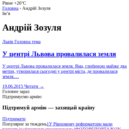
Рівне +26°C
Головна
›
Андрій Зозуля
Імʼя
Андрій Зозуля
Львів
Головна тема
У центрі Львова провалилася земля
У центрі Львова провалилася земля. Яма, глибиною майже два
метри, утворилася сьогодні у центрі міста, де провалилася
земля.…
19.06.2015
Читати →
Головне зараз
Підтримуємо армію
Підтримуй армію — захищай країну
Підтримати
Популярне за тиждень
1
У Рівномому реформатори мали