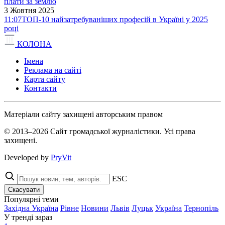
плати за землю
3 Жовтня 2025
11:07
ТОП-10 найзатребуваніших професій в Україні у 2025
році
КОЛОНА
Імена
Реклама на сайті
Карта сайту
Контакти
Матеріали сайту захищені авторським правом
© 2013–2026 Сайт громадської журналістики. Усі права
захищені.
Developed by
PryVit
ESC
Скасувати
Популярні теми
Західна Україна
Рівне
Новини
Львів
Луцьк
Україна
Тернопіль
У тренді зараз