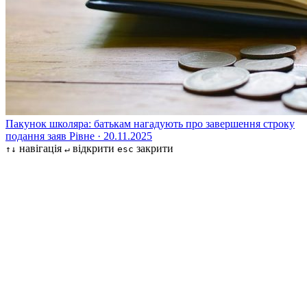
Пакунок школяра: батькам нагадують про завершення строку
подання заяв
Рівне · 20.11.2025
навігація
відкрити
закрити
↑↓
↵
esc