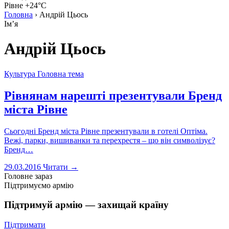
Рівне +24°C
Головна
›
Андрій Цьось
Імʼя
Андрій Цьось
Культура
Головна тема
Рівнянам нарешті презентували Бренд
міста Рівне
Сьогодні Бренд міста Рівне презентували в готелі Оптіма.
Вежі, парки, вишиванки та перехрестя – що він символізує?
Бренд…
29.03.2016
Читати →
Головне зараз
Підтримуємо армію
Підтримуй армію — захищай країну
Підтримати