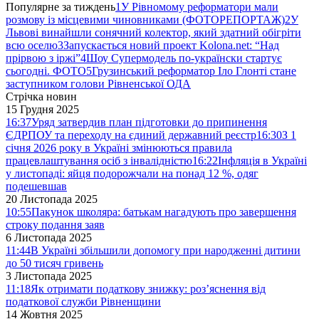
Популярне за тиждень
1
У Рівномому реформатори мали
розмову із місцевими чиновниками (ФОТОРЕПОРТАЖ)
2
У
Львові винайшли сонячний колектор, який здатний обігріти
всю оселю
3
Запускається новий проект Kolona.net: “Над
прірвою з іржі”
4
Шоу Супермодель по-українски стартує
сьогодні. ФОТО
5
Грузинський реформатор Іло Глонті стане
заступником голови Рівненської ОДА
Стрічка новин
15 Грудня 2025
16:37
Уряд затвердив план підготовки до припинення
ЄДРПОУ та переходу на єдиний державний реєстр
16:30
З 1
січня 2026 року в Україні змінюються правила
працевлаштування осіб з інвалідністю
16:22
Інфляція в Україні
у листопаді: яйця подорожчали на понад 12 %, одяг
подешевшав
20 Листопада 2025
10:55
Пакунок школяра: батькам нагадують про завершення
строку подання заяв
6 Листопада 2025
11:44
В Україні збільшили допомогу при народженні дитини
до 50 тисяч гривень
3 Листопада 2025
11:18
Як отримати податкову знижку: роз’яснення від
податкової служби Рівненщини
14 Жовтня 2025