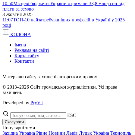
10:50
Місцеві бюджети України отримали 33,8 млрд грн від
плати за землю
3 Жовтня 2025
11:07
ТОП-10 найзатребуваніших професій в Україні у 2025
році
КОЛОНА
Імена
Реклама на сайті
Карта сайту
Контакти
Матеріали сайту захищені авторським правом
© 2013–2026 Сайт громадської журналістики. Усі права
захищені.
Developed by
PryVit
ESC
Скасувати
Популярні теми
Західна Україна
Рівне
Новини
Львів
Луцьк
Україна
Тернопіль