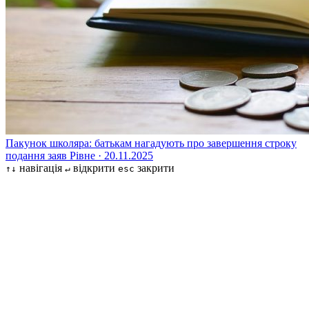
Пакунок школяра: батькам нагадують про завершення строку
подання заяв
Рівне · 20.11.2025
навігація
відкрити
закрити
↑↓
↵
esc