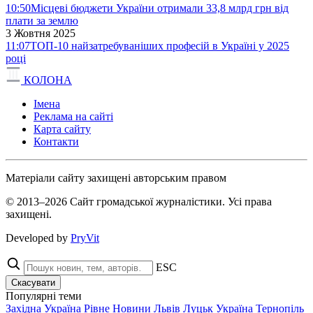
10:50
Місцеві бюджети України отримали 33,8 млрд грн від
плати за землю
3 Жовтня 2025
11:07
ТОП-10 найзатребуваніших професій в Україні у 2025
році
КОЛОНА
Імена
Реклама на сайті
Карта сайту
Контакти
Матеріали сайту захищені авторським правом
© 2013–2026 Сайт громадської журналістики. Усі права
захищені.
Developed by
PryVit
ESC
Скасувати
Популярні теми
Західна Україна
Рівне
Новини
Львів
Луцьк
Україна
Тернопіль