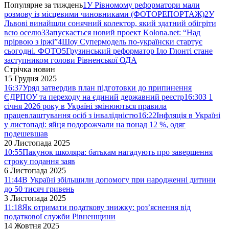
Популярне за тиждень
1
У Рівномому реформатори мали
розмову із місцевими чиновниками (ФОТОРЕПОРТАЖ)
2
У
Львові винайшли сонячний колектор, який здатний обігріти
всю оселю
3
Запускається новий проект Kolona.net: “Над
прірвою з іржі”
4
Шоу Супермодель по-українски стартує
сьогодні. ФОТО
5
Грузинський реформатор Іло Глонті стане
заступником голови Рівненської ОДА
Стрічка новин
15 Грудня 2025
16:37
Уряд затвердив план підготовки до припинення
ЄДРПОУ та переходу на єдиний державний реєстр
16:30
З 1
січня 2026 року в Україні змінюються правила
працевлаштування осіб з інвалідністю
16:22
Інфляція в Україні
у листопаді: яйця подорожчали на понад 12 %, одяг
подешевшав
20 Листопада 2025
10:55
Пакунок школяра: батькам нагадують про завершення
строку подання заяв
6 Листопада 2025
11:44
В Україні збільшили допомогу при народженні дитини
до 50 тисяч гривень
3 Листопада 2025
11:18
Як отримати податкову знижку: роз’яснення від
податкової служби Рівненщини
14 Жовтня 2025