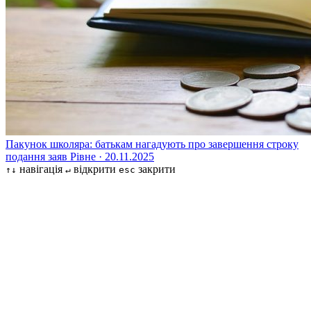
Пакунок школяра: батькам нагадують про завершення строку
подання заяв
Рівне · 20.11.2025
навігація
відкрити
закрити
↑↓
↵
esc