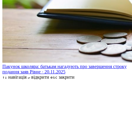
Пакунок школяра: батькам нагадують про завершення строку
подання заяв
Рівне · 20.11.2025
навігація
відкрити
закрити
↑↓
↵
esc