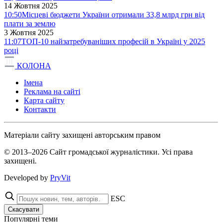
14 Жовтня 2025
10:50
Місцеві бюджети України отримали 33,8 млрд грн від
плати за землю
3 Жовтня 2025
11:07
ТОП-10 найзатребуваніших професій в Україні у 2025
році
КОЛОНА
Імена
Реклама на сайті
Карта сайту
Контакти
Матеріали сайту захищені авторським правом
© 2013–2026 Сайт громадської журналістики. Усі права
захищені.
Developed by
PryVit
ESC
Скасувати
Популярні теми