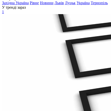
Західна Україна
Рівне
Новини
Львів
Луцьк
Україна
Тернопіль
У тренді зараз
1