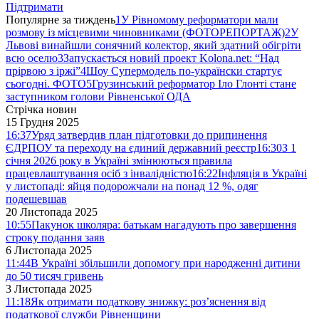
Підтримати
Популярне за тиждень
1
У Рівномому реформатори мали
розмову із місцевими чиновниками (ФОТОРЕПОРТАЖ)
2
У
Львові винайшли сонячний колектор, який здатний обігріти
всю оселю
3
Запускається новий проект Kolona.net: “Над
прірвою з іржі”
4
Шоу Супермодель по-українски стартує
сьогодні. ФОТО
5
Грузинський реформатор Іло Глонті стане
заступником голови Рівненської ОДА
Стрічка новин
15 Грудня 2025
16:37
Уряд затвердив план підготовки до припинення
ЄДРПОУ та переходу на єдиний державний реєстр
16:30
З 1
січня 2026 року в Україні змінюються правила
працевлаштування осіб з інвалідністю
16:22
Інфляція в Україні
у листопаді: яйця подорожчали на понад 12 %, одяг
подешевшав
20 Листопада 2025
10:55
Пакунок школяра: батькам нагадують про завершення
строку подання заяв
6 Листопада 2025
11:44
В Україні збільшили допомогу при народженні дитини
до 50 тисяч гривень
3 Листопада 2025
11:18
Як отримати податкову знижку: роз’яснення від
податкової служби Рівненщини