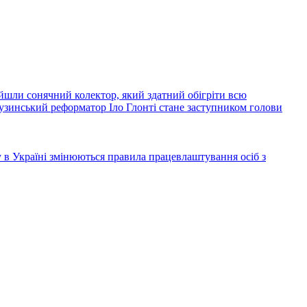
йшли сонячний колектор, який здатний обігріти всю
узинський реформатор Іло Глонті стане заступником голови
ку в Україні змінюються правила працевлаштування осіб з