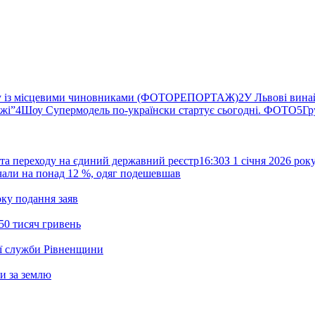
ву із місцевими чиновниками (ФОТОРЕПОРТАЖ)
2
У Львові вина
ржі”
4
Шоу Супермодель по-українски стартує сьогодні. ФОТО
5
Гр
та переходу на єдиний державний реєстр
16:30
З 1 січня 2026 ро
жчали на понад 12 %, одяг подешевшав
ку подання заяв
50 тисяч гривень
ої служби Рівненщини
и за землю