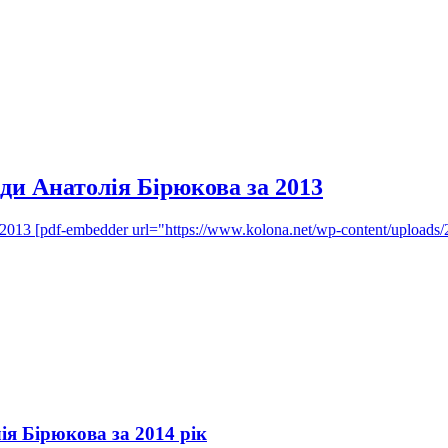
ди Анатолія Бірюкова за 2013
013 [pdf-embedder url="https://www.kolona.net/wp-content/uploads/
ія Бірюкова за 2014 рік