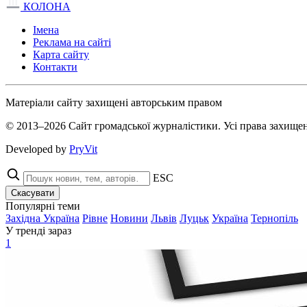
КОЛОНА
Імена
Реклама на сайті
Карта сайту
Контакти
Матеріали сайту захищені авторським правом
© 2013–2026 Сайт громадської журналістики. Усі права захищен
Developed by
PryVit
ESC
Скасувати
Популярні теми
Західна Україна
Рівне
Новини
Львів
Луцьк
Україна
Тернопіль
У тренді зараз
1