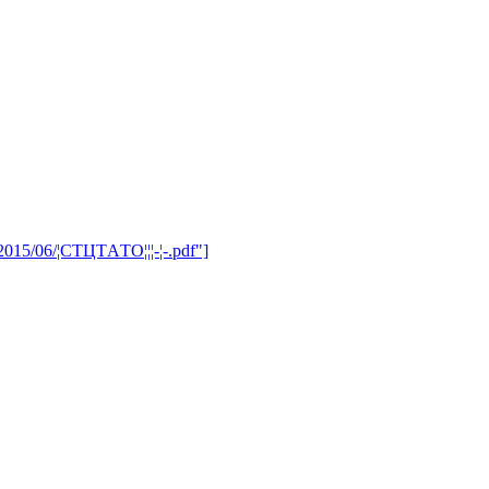
2015/06/¦СTЦTАTО¦¦¦-¦-.pdf"]