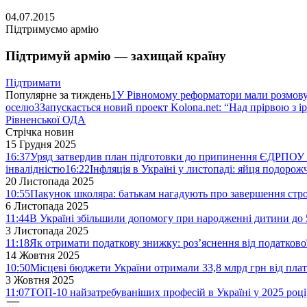
04.07.2015
Підтримуємо армію
Підтримуй армію — захищай країну
Підтримати
Популярне за тиждень
1
У Рівномому реформатори мали розмо
оселю
3
Запускається новий проект Kolona.net: “Над прірвою з і
Рівненської ОДА
Стрічка новин
15 Грудня 2025
16:37
Уряд затвердив план підготовки до припинення ЄДРПОУ 
інвалідністю
16:22
Інфляція в Україні у листопаді: яйця подоро
20 Листопада 2025
10:55
Пакунок школяра: батькам нагадують про завершення стро
6 Листопада 2025
11:44
В Україні збільшили допомогу при народженні дитини до 
3 Листопада 2025
11:18
Як отримати податкову знижку: роз’яснення від податков
14 Жовтня 2025
10:50
Місцеві бюджети України отримали 33,8 млрд грн від плат
3 Жовтня 2025
11:07
ТОП-10 найзатребуваніших професій в Україні у 2025 році