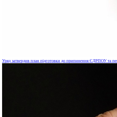
Уряд затвердив план підготовки до припинення ЄДРПОУ та пе