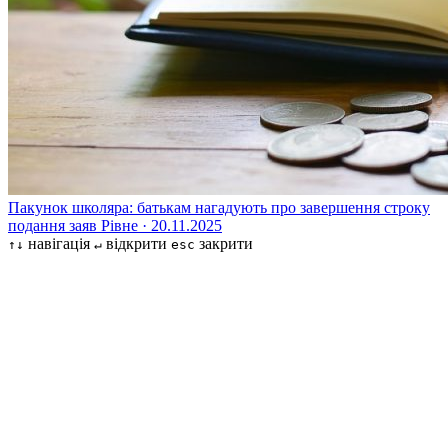
Пакунок школяра: батькам нагадують про завершення строку
подання заяв
Рівне · 20.11.2025
навігація
відкрити
закрити
↑↓
↵
esc