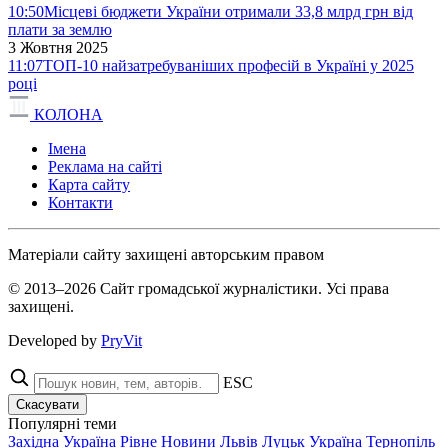
10:50
Місцеві бюджети України отримали 33,8 млрд грн від
плати за землю
3 Жовтня 2025
11:07
ТОП-10 найзатребуваніших професій в Україні у 2025
році
КОЛОНА
Імена
Реклама на сайті
Карта сайту
Контакти
Матеріали сайту захищені авторським правом
© 2013–2026 Сайт громадської журналістики. Усі права
захищені.
Developed by
PryVit
ESC
Скасувати
Популярні теми
Західна Україна
Рівне
Новини
Львів
Луцьк
Україна
Тернопіль