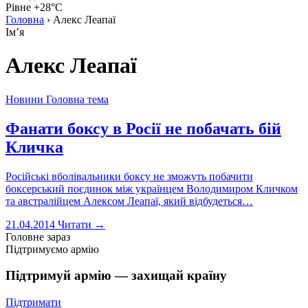
Рівне +28°C
Головна
›
Алекс Леапаї
Імʼя
Алекс Леапаї
Новини
Головна тема
Фанати боксу в Росії не побачать бій
Кличка
Російські вболівальники боксу не зможуть побачити
боксерський поєдинок між українцем Володимиром Кличком
та австралійцем Алексом Леапаї, який відбудеться…
21.04.2014
Читати →
Головне зараз
Підтримуємо армію
Підтримуй армію — захищай країну
Підтримати