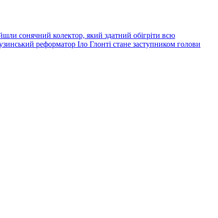
йшли сонячний колектор, який здатний обігріти всю
узинський реформатор Іло Глонті стане заступником голови