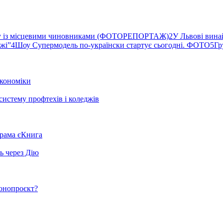
ву із місцевими чиновниками (ФОТОРЕПОРТАЖ)
2
У Львові вина
ржі”
4
Шоу Супермодель по-українски стартує сьогодні. ФОТО
5
Гр
кономіки
систему профтехів і коледжів
грама єКнига
ь через Дію
конопроєкт?