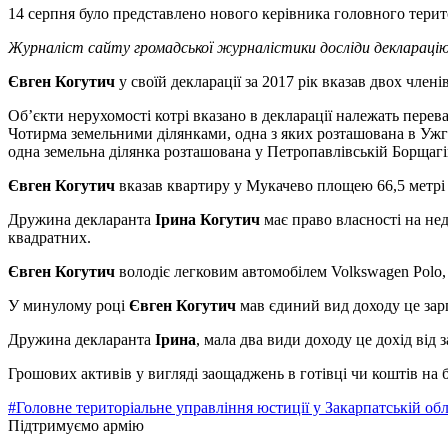
14 серпня було представлено нового керівника головного терит
Журналіст сайту громадської журналістики досліди декларацію 
Євген Когутич
у своїй декларації за 2017 рік вказав двох члені
Об’єкти нерухомості котрі вказано в декларації належать пер
Чотирма земельними ділянками, одна з яких розташована в Ужг
одна земельна ділянка розташована у Петропавлівській Борщагів
Євген Когутич
вказав квартиру у Мукачево площею 66,5 метрі
Дружина декларанта
Ірина Когутич
має право власності на не
квадратних.
Євген Когутич
володіє легковим автомобілем Volkswagen Polo,
У минулому році
Євген Когутич
мав єдиний вид доходу це зарп
Дружина декларанта
Ірина
, мала два види доходу це дохід від
Грошових активів у вигляді заощаджень в готівці чи коштів на 
#Головне територіальне управління юстиції у Закарпатській обл
Підтримуємо армію