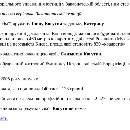
оріального управління юстиції у Закарпатській області, ним став
нового керівника Закарпатської юстиції.
в сім’ї, дружину
Ірину Когутич
та доньку
Катерину
.
еважно дружині декларанта. Вона володіє житловим будинком пло
ороді площею 460 метрів квадратних, дві в селі Рокашино Мукач
ці це передмістя Києва, площа якої становить 830 «квадратів».
 квадратних, власницею якої є
Єлизавета Когутич
.
добудований житловий будинок у Петропавлівській Борщагівці, п
 2005 року випуску.
лата, яка становила 140 тисяч 123 гривні.
 зайняття незалежною професійною діяльністю – 2 527 гривень та д
банківських рахунків сім’я
Когутичів
немає.
асті