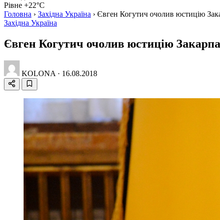
Рівне +22°C
Головна
›
Західна Україна
›
Євген Когутич очолив юстицію Зака
Західна Україна
Євген Когутич очолив юстицію Закарпат
KOLONA
·
16.08.2018