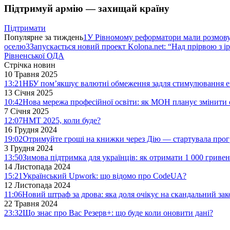
Підтримуй армію — захищай країну
Підтримати
Популярне за тиждень
1
У Рівномому реформатори мали розмо
оселю
3
Запускається новий проект Kolona.net: “Над прірвою з і
Рівненської ОДА
Стрічка новин
10 Травня 2025
13:21
НБУ пом’якшує валютні обмеження задля стимулювання е
13 Січня 2025
10:42
Нова мережа професійної освіти: як МОН планує змінити 
7 Січня 2025
12:07
НМТ 2025, коли буде?
16 Грудня 2024
19:02
Отримуйте гроші на книжки через Дію — стартувала про
3 Грудня 2024
13:50
Зимова підтримка для українців: як отримати 1 000 гривен
14 Листопада 2024
15:21
Український Upwork: що відомо про CodeUA?
12 Листопада 2024
11:06
Новий штраф за дрова: яка доля очікує на скандальний за
22 Травня 2024
23:32
Що знає про Вас Резерв+: що буде коли оновити дані?