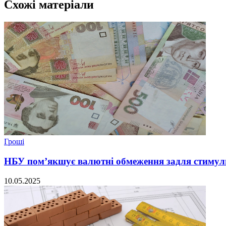
Схожі матеріали
Гроші
НБУ пом’якшує валютні обмеження задля стимул
10.05.2025