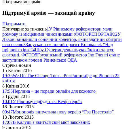
Підтримуємо армію
Підтримуй армію — захищай країну
Підтримати
Популярне за тиждень
1
У Рівномому реформатори мали
розмову із місцевими чиновниками (ФОТОРЕПОРТАЖ)
2
У
Львові винайшли сонячний колектор, який здатний обігріти
всю оселю
3
Запускається новий проект Kolona.net: “Над
прірвою з іржі”
4
Шоу Супермодель по-українски стартує
сьогодні. ФОТО
5
Грузинський реформатор Іло Глонті стане
заступником голови Рівненської ОДА
Стрічка новин
15 Квітня 2016
19:35
We Do The Change Tour – Pur:Pur приїде до Рівного 22
квітня
8 Квітня 2016
17:55
Перлина – це поради онлайн для кожного
2 Грудня 2015
10:01
У Рівному відбудеться Вечір героїв
18 Лютого 2015
00:47
Монополія випустила нову версію “Гра Престолів”
13 Лютого 2015
17:07
В Калуші з’явиться свій міст закоханих
9 Лютого 2015