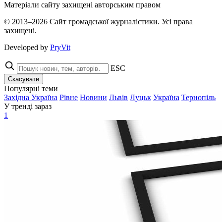
Матеріали сайту захищені авторським правом
© 2013–2026 Сайт громадської журналістики. Усі права
захищені.
Developed by
PryVit
ESC
Скасувати
Популярні теми
Західна Україна
Рівне
Новини
Львів
Луцьк
Україна
Тернопіль
У тренді зараз
1