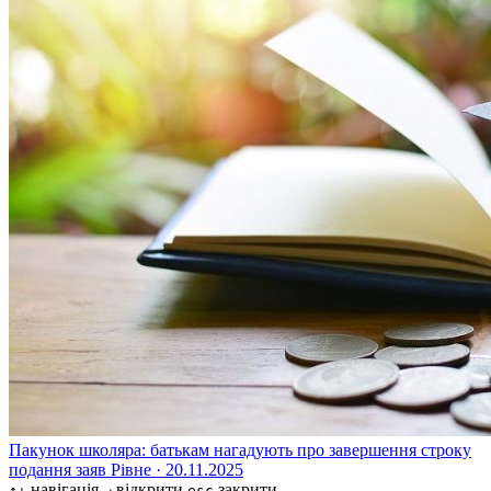
Пакунок школяра: батькам нагадують про завершення строку
подання заяв
Рівне · 20.11.2025
навігація
відкрити
закрити
↑↓
↵
esc