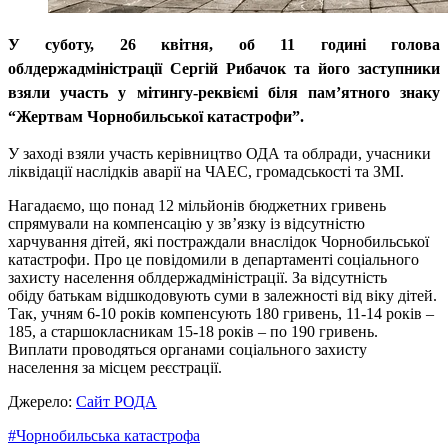
У суботу, 26 квітня, об 11 годині голова
облдержадміністрації Сергій Рибачок та його заступники
взяли участь у мітингу-реквіємі
біля пам’ятного знаку
“Жертвам Чорнобильської катастрофи”.
У заході взяли участь керівництво ОДА та облради, учасники
ліквідації наслідків аварії на ЧАЕС, громадськості та ЗМІ.
Нагадаємо, що понад 12 мільйонів бюджетних гривень
спрямували на компенсацію у зв’язку із відсутністю
харчування дітей, які постраждали внаслідок Чорнобильської
катастрофи. Про це повідомили в департаменті соціального
захисту населення облдержадміністрації. За відсутність
обіду батькам відшкодовують суми в залежності від віку дітей.
Так, учням 6-10 років компенсують 180 гривень, 11-14 років –
185, а старшокласникам 15-18 років – по 190 гривень.
Виплати проводяться органами соціального захисту
населення за місцем реєстрації.
Джерело:
Сайт РОДА
#Чорнобильська катастрофа