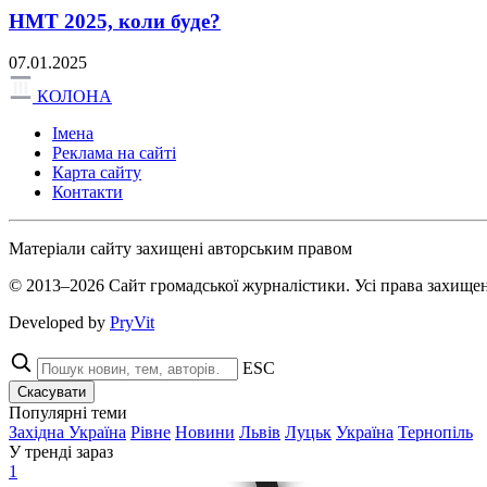
НМТ 2025, коли буде?
07.01.2025
КОЛОНА
Імена
Реклама на сайті
Карта сайту
Контакти
Матеріали сайту захищені авторським правом
© 2013–2026 Сайт громадської журналістики. Усі права захищен
Developed by
PryVit
ESC
Скасувати
Популярні теми
Західна Україна
Рівне
Новини
Львів
Луцьк
Україна
Тернопіль
У тренді зараз
1