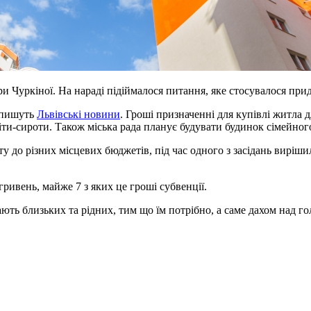
и Чуркіної. На нараді підіймалося питання, яке стосувалося прид
е пишуть
Львівські новини
. Гроші призначенні для купівлі житла д
іти-сироти. Також міська рада планує будувати будинок сімейног
у до різних місцевих бюджетів, під час одного з засідань виріш
гривень, майже 7 з яких це гроші субвенції.
мають близьких та рідних, тим що їм потрібно, а саме дахом над го