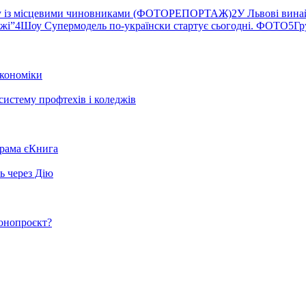
ву із місцевими чиновниками (ФОТОРЕПОРТАЖ)
2
У Львові вина
ржі”
4
Шоу Супермодель по-українски стартує сьогодні. ФОТО
5
Гр
кономіки
систему профтехів і коледжів
грама єКнига
ь через Дію
конопроєкт?