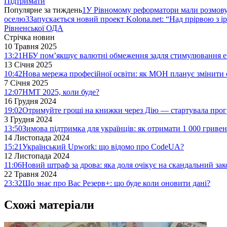
Підтримати
Популярне за тиждень
1
У Рівномому реформатори мали розмо
оселю
3
Запускається новий проект Kolona.net: “Над прірвою з і
Рівненської ОДА
Стрічка новин
10 Травня 2025
13:21
НБУ пом’якшує валютні обмеження задля стимулювання е
13 Січня 2025
10:42
Нова мережа професійної освіти: як МОН планує змінити 
7 Січня 2025
12:07
НМТ 2025, коли буде?
16 Грудня 2024
19:02
Отримуйте гроші на книжки через Дію — стартувала про
3 Грудня 2024
13:50
Зимова підтримка для українців: як отримати 1 000 гривен
14 Листопада 2024
15:21
Український Upwork: що відомо про CodeUA?
12 Листопада 2024
11:06
Новий штраф за дрова: яка доля очікує на скандальний за
22 Травня 2024
23:32
Що знає про Вас Резерв+: що буде коли оновити дані?
Схожі матеріали