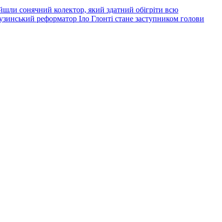
йшли сонячний колектор, який здатний обігріти всю
узинський реформатор Іло Глонті стане заступником голови