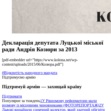
Декларація депутата Луцької міської
ради Андрія Козюри за 2013
[pdf-embedder url=”https://www.kolona.net/wp-
content/uploads/2015/06/Козюра.pdf”]
#Відкритість народного мандата
Підтримуємо армію
Підтримуй армію — захищай країну
Підтримати
Популярне за тиждень
1
У Рівномому реформатори мали
розмову із місцевими чиновниками (ФОТОРЕПОРТАЖ)
2
У
Львові винайшли сонячний колектор, який здатний обігріти