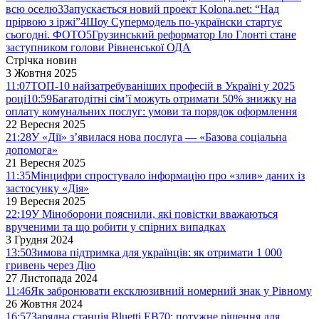
всю оселю
3
Запускається новий проект Kolona.net: “Над
прірвою з іржі”
4
Шоу Супермодель по-українски стартує
сьогодні. ФОТО
5
Грузинський реформатор Іло Глонті стане
заступником голови Рівненської ОДА
Стрічка новин
3 Жовтня 2025
11:07
ТОП-10 найзатребуваніших професій в Україні у 2025
році
10:59
Багатодітні сім’ї можуть отримати 50% знижку на
оплату комунальних послуг: умови та порядок оформлення
22 Вересня 2025
21:28
У «Дії» з’явилася нова послуга — «Базова соціальна
допомога»
21 Вересня 2025
11:35
Мінцифри спростувало інформацію про «злив» даних із
застосунку «Дія»
19 Вересня 2025
22:19
У Міноборони пояснили, які повістки вважаються
врученими та що робити у спірних випадках
3 Грудня 2024
13:50
Зимова підтримка для українців: як отримати 1 000
гривень через Дію
27 Листопада 2024
11:46
Як забронювати ексклюзивний номерний знак у Рівному
26 Жовтня 2024
16:57
Зарядна станція Bluetti EB70: потужне рішення для