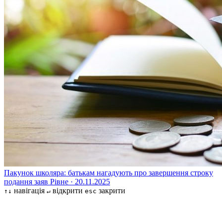
Пакунок школяра: батькам нагадують про завершення строку
подання заяв
Рівне · 20.11.2025
навігація
відкрити
закрити
↑↓
↵
esc