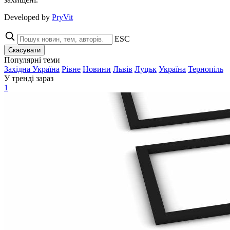
Developed by
PryVit
ESC
Скасувати
Популярні теми
Західна Україна
Рівне
Новини
Львів
Луцьк
Україна
Тернопіль
У тренді зараз
1